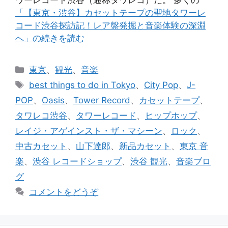
「【東京・渋谷】カセットテープの聖地タワーレ
コード渋谷探訪記！レア盤発掘と音楽体験の深淵
へ」の続きを読む
カ
東京
、
観光
、
音楽
テ
タ
best things to do in Tokyo
、
City Pop
、
J-
ゴ
グ
POP
、
Oasis
、
Tower Record
、
カセットテープ
、
リ
タワレコ渋谷
、
タワーレコード
、
ヒップホップ
、
ー
レイジ・アゲインスト・ザ・マシーン
、
ロック
、
中古カセット
、
山下達郎
、
新品カセット
、
東京 音
楽
、
渋谷 レコードショップ
、
渋谷 観光
、
音楽ブロ
グ
コメントをどうぞ