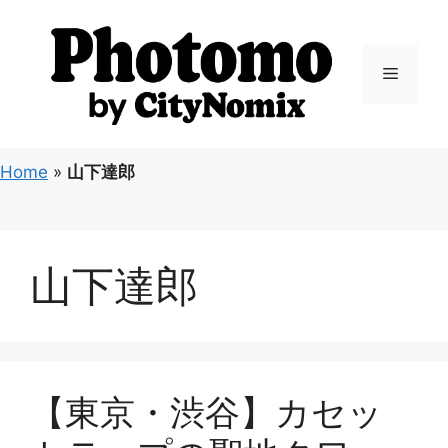
コ
ン
テ
メ
ン
ツ
ニ
へ
ス
Home
»
山下達郎
キ
ュ
ッ
プ
ー
山下達郎
【東京・渋谷】カセッ