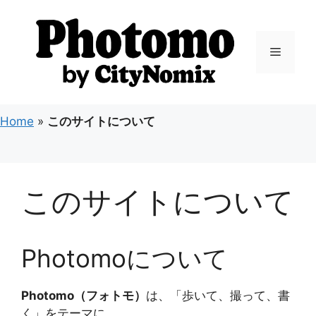
コ
ン
テ
メ
ン
ツ
ニ
へ
ス
Home
»
このサイトについて
キ
ュ
ッ
プ
ー
このサイトについて
Photomoについて
Photomo（フォトモ）
は、「歩いて、撮って、書
く」をテーマに、