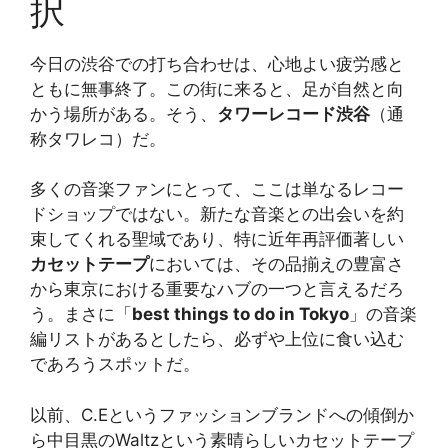
択
今日の渋谷での打ち合わせは、心地よい疲労感と
ともに無事終了。この街に来ると、足が自然と向
かう場所がある。そう、
タワーレコード渋谷
（通
称タワレコ）だ。
多くの音楽ファンにとって、ここは単なるレコー
ドショップではない。新たな音楽との出会いを約
束してくれる聖域であり、特に近年再評価著しい
カセットテープ
においては、その品揃えの豊富さ
から東京における重要なハブの一つと言えるだろ
う。まさに「
best things to do in Tokyo
」の音楽
編リストがあるとしたら、必ずや上位に食い込む
であろうスポットだ。
以前、C.Eというファッションブランドへの傾倒か
ら中目黒のWaltzという素晴らしいカセットテープ