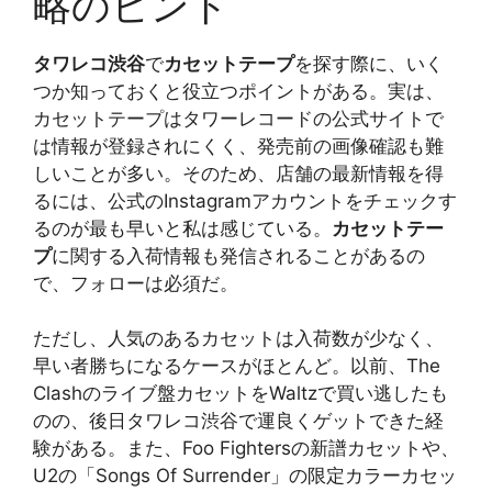
略のヒント
タワレコ渋谷
で
カセットテープ
を探す際に、いく
つか知っておくと役立つポイントがある。実は、
カセットテープはタワーレコードの公式サイトで
は情報が登録されにくく、発売前の画像確認も難
しいことが多い。そのため、店舗の最新情報を得
るには、公式のInstagramアカウントをチェックす
るのが最も早いと私は感じている。
カセットテー
プ
に関する入荷情報も発信されることがあるの
で、フォローは必須だ。
ただし、人気のあるカセットは入荷数が少なく、
早い者勝ちになるケースがほとんど。以前、The
Clashのライブ盤カセットをWaltzで買い逃したも
のの、後日タワレコ渋谷で運良くゲットできた経
験がある。また、Foo Fightersの新譜カセットや、
U2の「Songs Of Surrender」の限定カラーカセッ