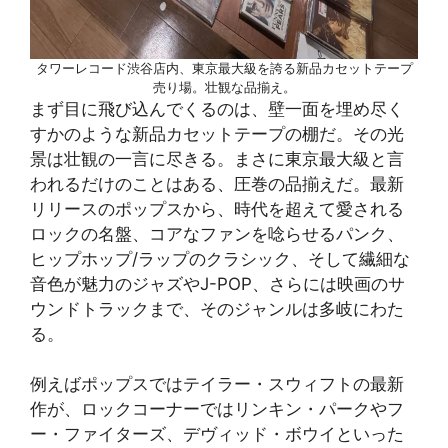
タワーレコード渋谷店内、東京最大級を誇る新品カセットテープ
売り場。壮観な品揃え。
まず目に飛び込んでくるのは、壁一面を埋め尽く
すかのような新品カセットテープの棚だ。その光
景は壮観の一言に尽きる。まさに東京最大級と言
われるだけのことはある、圧巻の品揃えだ。最新
リリースのポップスから、時代を超えて愛される
ロックの名盤、コアなファンを唸らせるパンク、
ヒップホップ/ラップのクラシック、そして繊細な
音色が魅力のジャズやJ-POP、さらには映画のサ
ウンドトラックまで、そのジャンルは多岐にわた
る。
例えばポップスではテイラー・スウィフトの最新
作が、ロックコーナーではリンキン・パークやフ
ー・ファイターズ、デヴィッド・ボウイといった