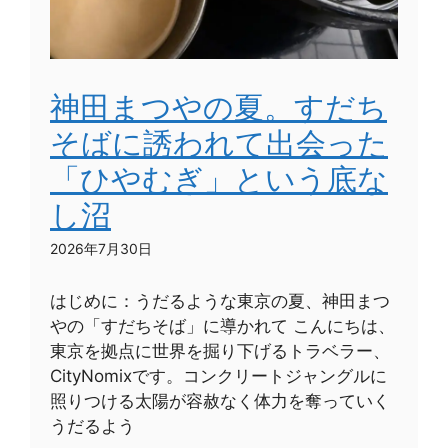
神田まつやの夏。すだち
そばに誘われて出会った
「ひやむぎ」という底な
し沼
2026年7月30日
はじめに：うだるような東京の夏、神田まつ
やの「すだちそば」に導かれて こんにちは、
東京を拠点に世界を掘り下げるトラベラー、
CityNomixです。コンクリートジャングルに
照りつける太陽が容赦なく体力を奪っていく
うだるよう