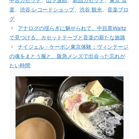
中古カセット
、
山下達郎
、
新品カセット
、
東京 音
楽
、
渋谷 レコードショップ
、
渋谷 観光
、
音楽ブロ
グ
アナログの揺らぎに魅せられて。中目黒Waltz
で見つける、カセットテープと音楽の新たな旅路
ナイジェル・ケーボン東京体験：ヴィンテージ
の魂をまとう服と、阪急メンズで出会った忘れが
たい時間