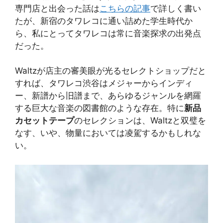
専門店と出会った話は
こちらの記事
で詳しく書い
たが、新宿のタワレコに通い詰めた学生時代か
ら、私にとってタワレコは常に音楽探求の出発点
だった。
Waltzが店主の審美眼が光るセレクトショップだと
すれば、タワレコ渋谷はメジャーからインディ
ー、新譜から旧譜まで、あらゆるジャンルを網羅
する巨大な音楽の図書館のような存在。特に
新品
カセットテープ
のセレクションは、Waltzと双璧を
なす、いや、物量においては凌駕するかもしれな
い。