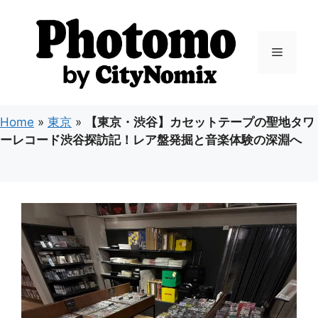
コ
ン
テ
メ
ン
ツ
ニ
へ
ス
Home
»
東京
»
【東京・渋谷】カセットテープの聖地タワ
キ
ュ
ーレコード渋谷探訪記！レア盤発掘と音楽体験の深淵へ
ッ
プ
ー