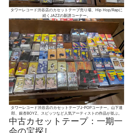
タワーレコード渋谷店のカセットテープ売り場、Hip Hop/Rapに
続くJAZZの新譜コーナー。
タワーレコード渋谷店のカセットテープJ-POPコーナー。山下達
郎、銀杏BOYZ、スピッツなど人気アーティストの作品が並ぶ。
中古カセットテープ：一期一
会の宝探し