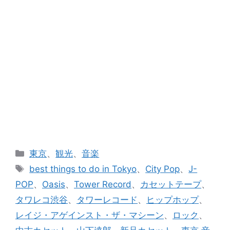
カ
東京
、
観光
、
音楽
テ
タ
best things to do in Tokyo
、
City Pop
、
J-
ゴ
グ
POP
、
Oasis
、
Tower Record
、
カセットテープ
、
リ
タワレコ渋谷
、
タワーレコード
、
ヒップホップ
、
ー
レイジ・アゲインスト・ザ・マシーン
、
ロック
、