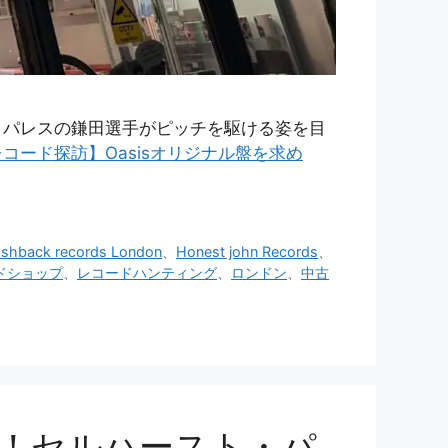
タル・パレスの鎌田選手がピッチを駆ける姿を目
コード探訪】Oasisオリジナル盤を求め
ashback records London
、
Honest john Records
、
ドショップ
、
レコードハンティング
、
ロンドン
、
中古
！セルハースト・パ