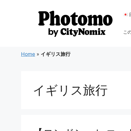
コ
ン
テ
ン
こ
ツ
へ
ス
Home
»
イギリス旅行
キ
ッ
プ
イギリス旅行