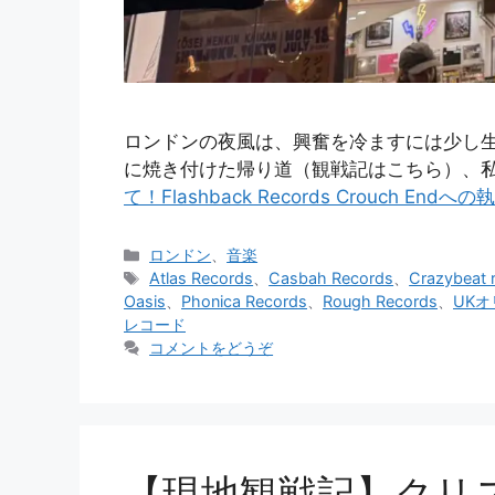
ロンドンの夜風は、興奮を冷ますには少し生ぬ
に焼き付けた帰り道（観戦記はこちら）、
て！Flashback Records Crouch E
カ
ロンドン
、
音楽
テ
タ
Atlas Records
、
Casbah Records
、
Crazybeat 
ゴ
グ
Oasis
、
Phonica Records
、
Rough Records
、
UK
リ
レコード
ー
コメントをどうぞ
【現地観戦記】クリ