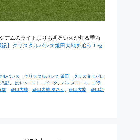
ジアムのライトよりも明るい火が灯る季節
戦記】クリスタルパレス鎌田大地を追う！セ
タルパレス
、
クリスタルパレス 鎌田
、
クリスタルパレ
観戦記
、
セルハースト・パーク
、
パレスエール
、
ブラ
幹雄
、
鎌田大地
、
鎌田大地 奥さん
、
鎌田大夢
、
鎌田幹