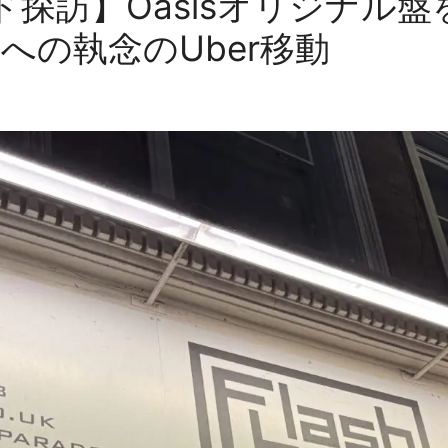
訪】Oasisオリジナル盤を求
 Endへの執念のUber移動