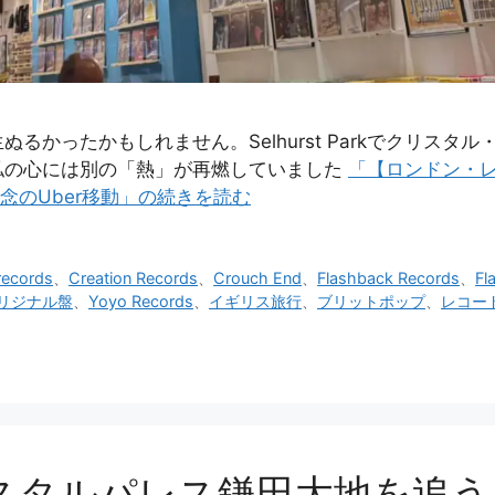
るかったかもしれません。Selhurst Parkでクリス
私の心には別の「熱」が再燃していました
「【ロンドン・レ
ndへの執念のUber移動」の続きを読む
records
、
Creation Records
、
Crouch End
、
Flashback Records
、
Fl
オリジナル盤
、
Yoyo Records
、
イギリス旅行
、
ブリットポップ
、
レコー
スタルパレス鎌田大地を追う