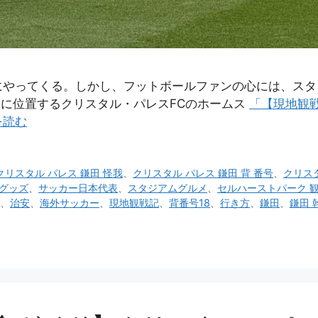
にやってくる。しかし、フットボールファンの心には、スタ
南部に位置するクリスタル・パレスFCのホームス
「【現地観
を読む
クリスタル パレス 鎌田 怪我
、
クリスタル パレス 鎌田 背 番号
、
クリス
グッズ
、
サッカー日本代表
、
スタジアムグルメ
、
セルハーストパーク 
、
治安
、
海外サッカー
、
現地観戦記
、
背番号18
、
行き方
、
鎌田
、
鎌田 