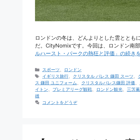
ロンドンの冬は、どんよりとした雲ととも
だ。CityNomixです。今回は、ロンドン
ルハースト・パークの熱狂と評価」の続き
カ
スポーツ
、
ロンドン
テ
タ
イギリス旅行
、
クリスタル パレス 鎌田 スーツ
、
ゴ
グ
ス 鎌田 ユニフォーム
、
クリスタルパレス鎌田 評価
、
リ
イトン
、
プレミアリーグ観戦
、
ロンドン観光
、
三笘薫
ー
雄
コメントをどうぞ