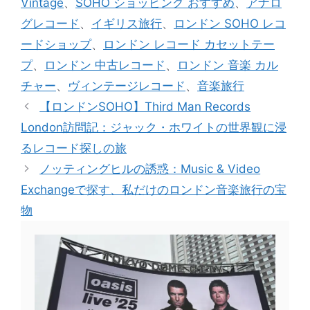
Vintage
、
SOHO ショッピング おすすめ
、
アナロ
リ
グレコード
、
イギリス旅行
、
ロンドン SOHO レコ
ー
ードショップ
、
ロンドン レコード カセットテー
プ
、
ロンドン 中古レコード
、
ロンドン 音楽 カル
チャー
、
ヴィンテージレコード
、
音楽旅行
【ロンドンSOHO】Third Man Records
London訪問記：ジャック・ホワイトの世界観に浸
るレコード探しの旅
ノッティングヒルの誘惑：Music & Video
Exchangeで探す、私だけのロンドン音楽旅行の宝
物