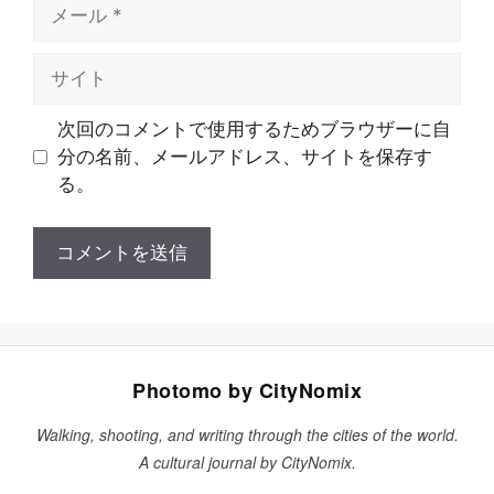
メ
ー
ル
サ
イ
ト
次回のコメントで使用するためブラウザーに自
分の名前、メールアドレス、サイトを保存す
る。
Photomo by CityNomix
Walking, shooting, and writing through the cities of the world.
A cultural journal by CityNomix.