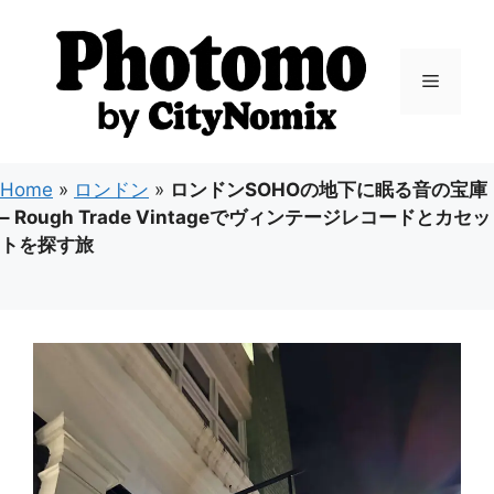
コ
ン
テ
メ
ン
ツ
ニ
へ
ス
Home
»
ロンドン
»
ロンドンSOHOの地下に眠る音の宝庫
キ
ュ
– Rough Trade Vintageでヴィンテージレコードとカセッ
ッ
トを探す旅
プ
ー