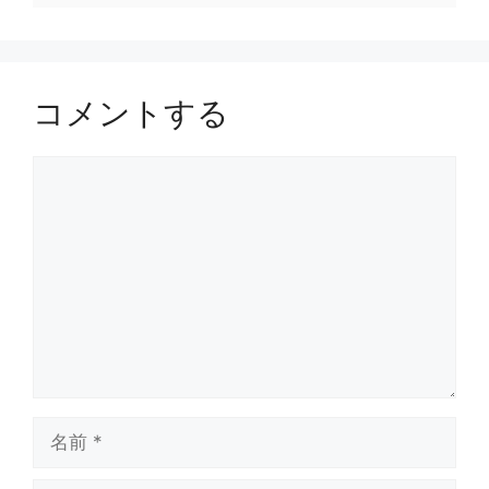
コメントする
コ
メ
ン
ト
名
前