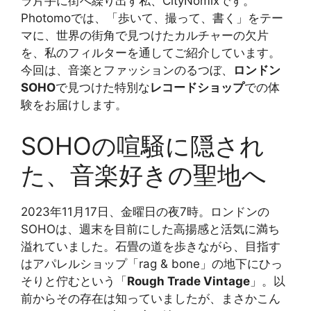
ラ片手に街へ繰り出す私、CityNomixです。
Photomoでは、「歩いて、撮って、書く」をテー
マに、世界の街角で見つけたカルチャーの欠片
を、私のフィルターを通してご紹介しています。
今回は、音楽とファッションのるつぼ、
ロンドン
SOHO
で見つけた特別な
レコードショップ
での体
験をお届けします。
SOHOの喧騒に隠され
た、音楽好きの聖地へ
2023年11月17日、金曜日の夜7時。ロンドンの
SOHOは、週末を目前にした高揚感と活気に満ち
溢れていました。石畳の道を歩きながら、目指す
はアパレルショップ「rag & bone」の地下にひっ
そりと佇むという「
Rough Trade Vintage
」。以
前からその存在は知っていましたが、まさかこん