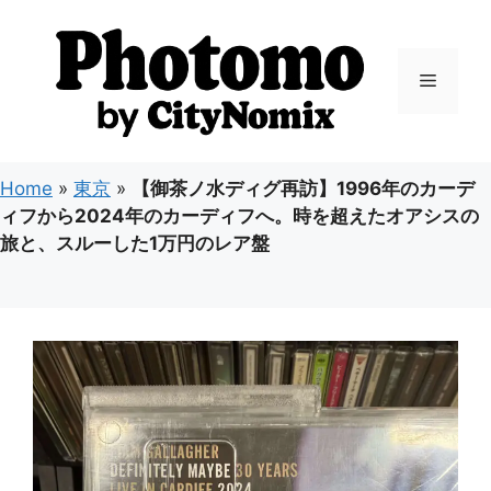
コ
ン
テ
メ
ン
ツ
ニ
へ
ス
Home
»
東京
»
【御茶ノ水ディグ再訪】1996年のカーデ
キ
ュ
ィフから2024年のカーディフへ。時を超えたオアシスの
ッ
旅と、スルーした1万円のレア盤
プ
ー