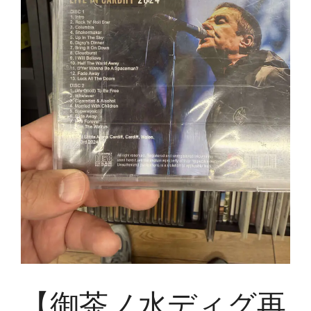
【御茶ノ水ディグ再