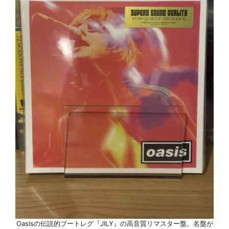
Oasisの伝説的ブートレグ『JILY』の高音質リマスター盤。名盤が