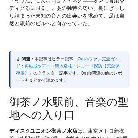
「そうだ、こんな日は
ディスクユニオン
で音楽を
ディグるに限る」。あの独特の匂い、棚にぎっし
り詰まった未知の音との出会いを求めて、足は自
然と駅前のビルへと向かっていた。
🎸
関連：
本記事はピラー記事「
Oasisファン完全ガイ
ド：再結成ツアー・聖地巡礼・レコード探訪【完全保
存版】
」のクラスター記事です。Oasis関連の他のレポ
ートもまとめて読めます。
御茶ノ水駅前、音楽の聖
地への入り口
ディスクユニオン御茶ノ水店
は、東京メトロ新御