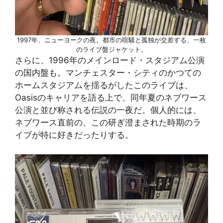
1997年、ニューヨークの夜。都市の喧騒と孤独が交差する、一枚
のライブ盤ジャケット。
さらに、1996年のメインロード・スタジアム公演
の国内盤も。マンチェスター・シティのかつての
ホームスタジアムを揺るがしたこのライブは、
Oasisのキャリアを語る上で、同年夏のネブワース
公演と並び称される伝説の一夜だ。個人的には、
ネブワース直前の、この研ぎ澄まされた時期のラ
イブが特に好きだったりする。