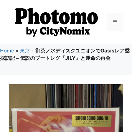
コ
ン
テ
メ
ン
ツ
ニ
へ
ス
Home
»
東京
»
御茶ノ水ディスクユニオンでOasisレア盤
キ
ュ
探訪記 – 伝説のブートレグ『JILY』と運命の再会
ッ
プ
ー