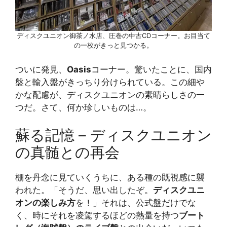
ディスクユニオン御茶ノ水店、圧巻の中古CDコーナー。お目当て
の一枚がきっと見つかる。
ついに発見、
Oasis
コーナー。驚いたことに、国内
盤と輸入盤がきっちり分けられている。この細や
かな配慮が、ディスクユニオンの素晴らしさの一
つだ。さて、何か珍しいものは…。
蘇る記憶 – ディスクユニオン
の真髄との再会
棚を丹念に見ていくうちに、ある種の既視感に襲
われた。「そうだ、思い出したぞ。
ディスクユニ
オンの楽しみ方
を！」それは、公式盤だけでな
く、時にそれを凌駕するほどの熱量を持つ
ブート