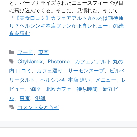
と、パーソナライズされたニュースフィードが目
に飛び込んでくる。そこに、見慣れた、そして
「【実食口コミ】カフェアアルト丸の内は期待通
り？ヘルシンキ本店ファンが正直レビュー」の続
きを読む
カ
フード
、
東京
テ
タ
CityNomix
、
Photomo
、
カフェアアルト 丸の
ゴ
グ
内 口コミ
、
カフェ巡り
、
サーモンスープ
、
ビルベ
リ
リータルト
、
ヘルシンキ 本店 違い
、
メニュー
、
レ
ー
ビュー
、
値段
、
北欧カフェ
、
待ち時間
、
新丸ビ
ル
、
東京
、
混雑
コメントをどうぞ