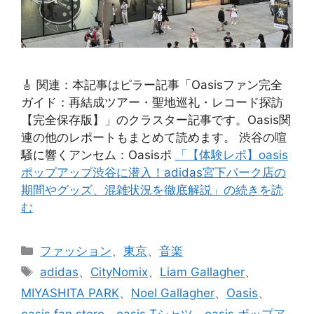
🎸 関連：本記事はピラー記事「Oasisファン完全
ガイド：再結成ツアー・聖地巡礼・レコード探訪
【完全保存版】」のクラスター記事です。Oasis関
連の他のレポートもまとめて読めます。 渋谷の喧
騒に響くアンセム：Oasisポ
「【体験レポ】oasis
ポップアップ渋谷に潜入！adidas宮下パーク店の
期間やグッズ、混雑状況を徹底解説」の続きを読
む
カ
ファッション
、
東京
、
音楽
テ
タ
adidas
、
CityNomix
、
Liam Gallagher
、
ゴ
グ
MIYASHITA PARK
、
Noel Gallagher
、
Oasis
、
リ