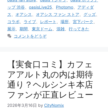
oasis fan store
、
oasis Tシャツ
、
oasis ポップア
ー
ップ 渋谷
、
oasisLive25
、
Photomo
、
アディダ
ス
、
オアシス
、
オアシス ファン ストア
、
グッズ
、
コラボ
、
ライブ
、
レポート
、
場所
、
宮下パーク
、
展示
、
期間
、
東京ドーム
、
混雑
、
行ってきた
コメントをどうぞ
【実食口コミ】カフェ
アアルト丸の内は期待
通り？ヘルシンキ本店
ファンが正直レビュー
2026年3月16日
by
CityNomix