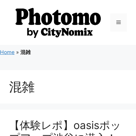
コ
ン
テ
メ
ン
ツ
ニ
へ
ス
Home
»
混雑
キ
ュ
ッ
プ
ー
混雑
【体験レポ】oasisポッ