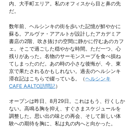
内、大手町エリア。私のオフィスから目と鼻の先
だ。
数年前、ヘルシンキの街を歩いた記憶が鮮やかに
蘇る。アルヴァ・アアルトが設計したアカデミア
書店の2階、吹き抜けの空間に静かに佇むあのカフ
ェ。そこで過ごした穏やかな時間。ただ一つ、心
残りがあった。名物のサーモンスープを食べ損ね
てしまったのだ。あの時の小さな後悔が、今、東
京で果たされるかもしれない。過去のヘルシンキ
滞在記はこちらで綴っている。（
ヘルシンキ
CAFE AALTO訪問記
）
オープンは昨日、8月29日。これはもう、行くしか
ない。高鳴る胸を抑え、すぐさまスケジュールを
調整した。思い出の味との再会、そして新しい体
験への期待を胸に、私は丸の内へと向かった。