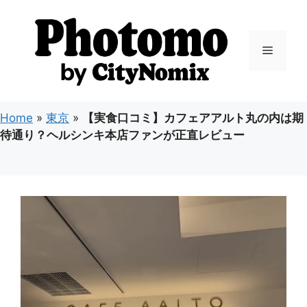
コ
ン
テ
メ
ン
ツ
ニ
へ
ス
Home
»
東京
»
【実食口コミ】カフェアアルト丸の内は期
キ
ュ
待通り？ヘルシンキ本店ファンが正直レビュー
ッ
プ
ー