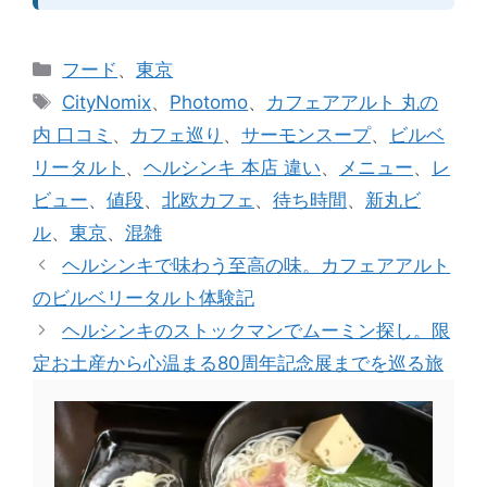
カ
フード
、
東京
テ
タ
CityNomix
、
Photomo
、
カフェアアルト 丸の
ゴ
グ
内 口コミ
、
カフェ巡り
、
サーモンスープ
、
ビルベ
リ
リータルト
、
ヘルシンキ 本店 違い
、
メニュー
、
レ
ー
ビュー
、
値段
、
北欧カフェ
、
待ち時間
、
新丸ビ
ル
、
東京
、
混雑
ヘルシンキで味わう至高の味。カフェアアルト
のビルベリータルト体験記
ヘルシンキのストックマンでムーミン探し。限
定お土産から心温まる80周年記念展までを巡る旅