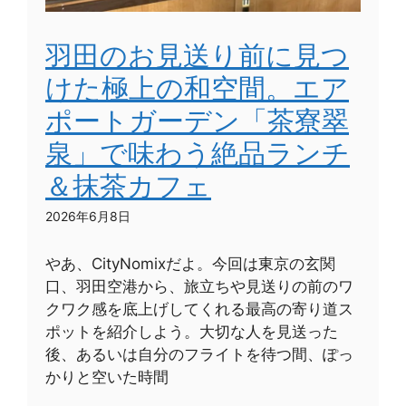
羽田のお見送り前に見つ
けた極上の和空間。エア
ポートガーデン「茶寮翠
泉」で味わう絶品ランチ
＆抹茶カフェ
2026年6月8日
やあ、CityNomixだよ。今回は東京の玄関
口、羽田空港から、旅立ちや見送りの前のワ
クワク感を底上げしてくれる最高の寄り道ス
ポットを紹介しよう。大切な人を見送った
後、あるいは自分のフライトを待つ間、ぽっ
かりと空いた時間