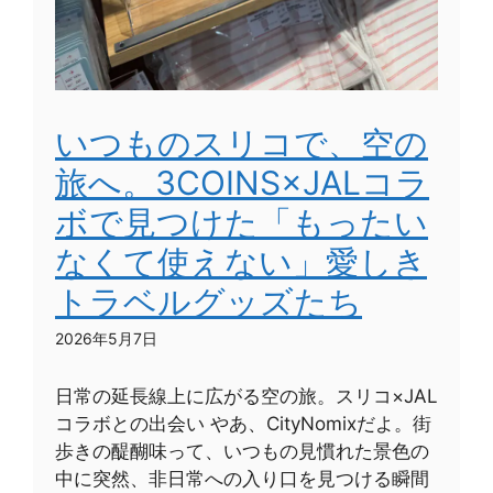
いつものスリコで、空の
旅へ。3COINS×JALコラ
ボで見つけた「もったい
なくて使えない」愛しき
トラベルグッズたち
2026年5月7日
日常の延長線上に広がる空の旅。スリコ×JAL
コラボとの出会い やあ、CityNomixだよ。街
歩きの醍醐味って、いつもの見慣れた景色の
中に突然、非日常への入り口を見つける瞬間