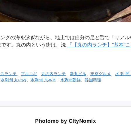
ケティングの海を泳ぎながら、地上では自分の足と舌で「リア
験です。丸の内という街は、洗
「【丸の内ランチ】“基本”
ネスランチ
、
プルコギ
、
丸の内ランチ
、
新丸ビル
、
東京グルメ
、
水 刺 間
、
水刺間 丸の内
、
水刺間 六本木
、
水刺間朝鮮
、
韓国料理
Photomo by CityNomix