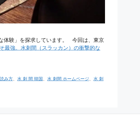
ルな体験」を探求しています。 今回は、東京
こそ最強。水刺間（スラッカン）の衝撃的な
 読み方
、
水 刺 間 韓国
、
水 刺間 ホームページ
、
水 刺