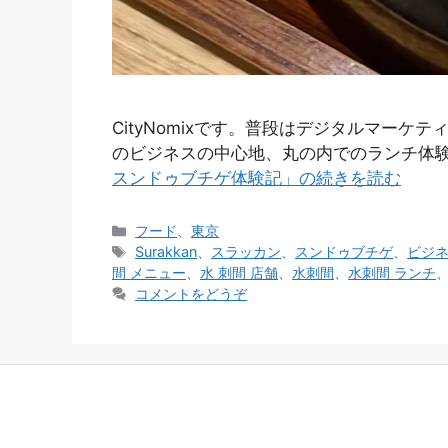
CityNomixです。普段はデジタルマー
のビジネスの中心地、丸の内でのランチ体
スンドゥブチゲ体験記」の続きを読む
カ
フード
、
東京
テ
タ
Surakkan
、
スラッカン
、
スンドゥブチゲ
、
ビジ
ゴ
グ
間 メニュー
、
水 刺間 店舗
、
水刺間
、
水刺間 ランチ
リ
コメントをどうぞ
ー