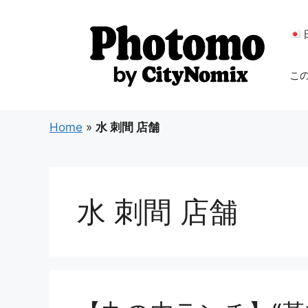
コ
ン
テ
ン
こ
ツ
へ
ス
Home
»
水 刺間 店舗
キ
ッ
プ
水 刺間 店舗