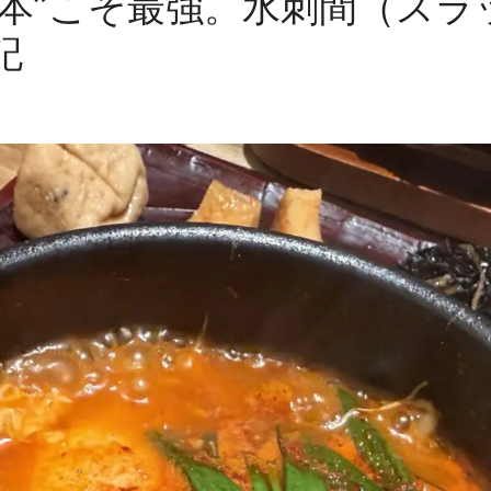
基本”こそ最強。水刺間（スラ
記