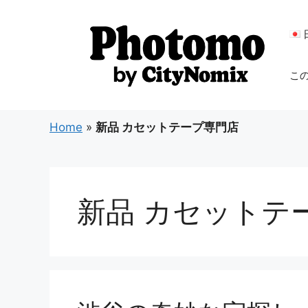
コ
ン
テ
ン
こ
ツ
へ
ス
Home
»
新品 カセットテープ専門店
キ
ッ
プ
新品 カセットテ