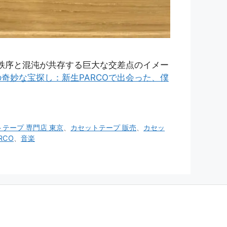
、秩序と混沌が共存する巨大な交差点のイメー
奇妙な宝探し：新生PARCOで出会った、僕
テープ 専門店 東京
、
カセットテープ 販売
、
カセッ
RCO
、
音楽