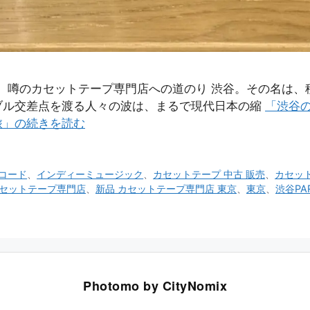
法。噂のカセットテープ専門店への道のり 渋谷。その名は
ブル交差点を渡る人々の波は、まるで現代日本の縮
「渋谷の
旅」の続きを読む
コード
、
インディーミュージック
、
カセットテープ 中古 販売
、
カセット
カセットテープ専門店
、
新品 カセットテープ専門店 東京
、
東京
、
渋谷PA
Photomo by CityNomix