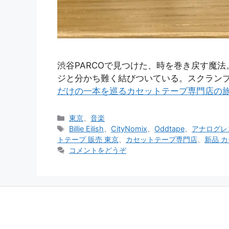
渋谷PARCOで見つけた、時を巻き戻す魔
ジと分かち難く結びついている。スクラン
だけの一本を巡るカセットテープ専門店の
カ
東京
、
音楽
テ
タ
Billie Eilish
、
CityNomix
、
Oddtape
、
アナログレ
ゴ
グ
トテープ 販売 東京
、
カセットテープ専門店
、
新品 
リ
コメントをどうぞ
ー