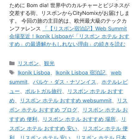
ために Bom dia! 世界中のカルチャーとビジネスが
交差する街、リスボンからCityNomixがお届けしま
す。 今回の旅の主目的は、欧州最大級のテックカ
ンファレンス
「【リスボン宿泊記】Web Summit
会場至近！Ikonik Lisboaが「リスボン ホテル おす
すめ」の最適解かもしれない理由」の続きを読む
カ
リスボン
、
観光
テ
タ
Ikonik Lisboa
、
Ikonik Lisboa 宿泊記
、
web
ゴ
グ
summit
、
パルケ・ダス・ナソンイス
、
ホテルレビ
リ
ュー
、
ポルトガル旅行
、
リスボン ホテル おすす
ー
め
、
リスボン ホテル おすすめ websummit
、
リス
ボン ホテル おすすめ ブログ
、
リスボン ホテル お
すすめ 便利
、
リスボン ホテル おすすめ 場所
、
リ
スボン ホテル おすすめ 安い
、
リスボン ホテル 便
利
、
リスボン ホテル 安い
、
リスボン ホテル 日本