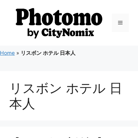
コ
ン
テ
メ
ン
ツ
ニ
へ
ス
Home
»
リスボン ホテル 日本人
キ
ュ
ッ
プ
ー
リスボン ホテル 日
本人