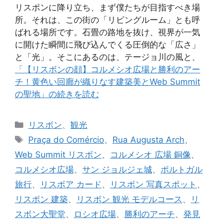
リスボンに降り立ち、まず僕たちが目指すべき場
所。それは、この街の「リビングルーム」とも呼
ばれる場所です。石畳の路地を抜け、視界が一気
に開けた瞬間に飛び込んでくる圧倒的な「広さ」
と「光」。そこにあるのは、テージョ川の風と、
「【リスボンの顔】コルメシオ広場と勝利のアー
チ！黄色い回廊が織りなす建築美とWeb Summit
の聖地」の続きを読む
カ
リスボン
、
観光
テ
タ
Praça do Comércio
、
Rua Augusta Arch
、
ゴ
グ
Web Summit リスボン
、
コルメシオ 広場 銅像
、
リ
コルメシオ広場
、
サン ジョルジェ城
、
ポルトガル
ー
旅行
、
リスボア カード
、
リスボン 写真スポット
、
リスボン 建築
、
リスボン 観光 モデルコース
、
リ
スボン大聖堂
、
ロシオ広場
、
勝利のアーチ
、
発見