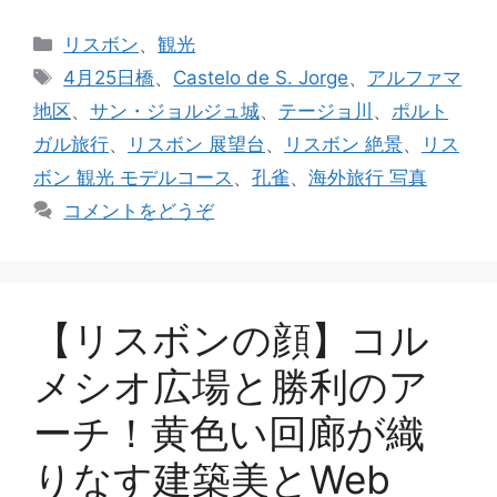
カ
リスボン
、
観光
テ
タ
4月25日橋
、
Castelo de S. Jorge
、
アルファマ
ゴ
グ
地区
、
サン・ジョルジュ城
、
テージョ川
、
ポルト
リ
ガル旅行
、
リスボン 展望台
、
リスボン 絶景
、
リス
ー
ボン 観光 モデルコース
、
孔雀
、
海外旅行 写真
コメントをどうぞ
【リスボンの顔】コル
メシオ広場と勝利のア
ーチ！黄色い回廊が織
りなす建築美とWeb