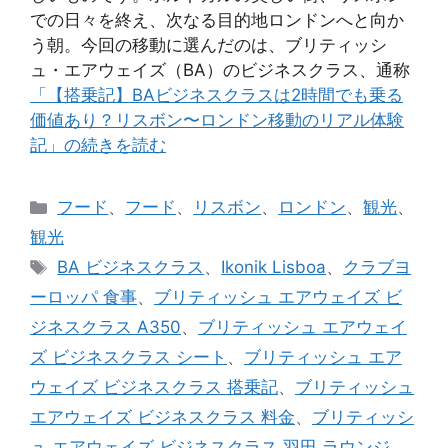
での日々を終え、次なる目的地ロンドンへと向か
う朝。今回の移動に選んだのは、ブリティッシ
ュ・エアウェイズ（BA）のビジネスクラス、通称
「【搭乗記】BAビジネスクラスは2時間でも乗る
価値あり？リスボン〜ロンドン移動のリアル体験
記」の続きを読む
カ
フード
、
フード
、
リスボン
、
ロンドン
、
観光
、
テ
観光
ゴ
タ
BA ビジネスクラス
、
Ikonik Lisboa
、
クラブヨ
リ
グ
ーロッパ 食事
、
ブリティッシュ エアウェイズ ビ
ー
ジネスクラス A350
、
ブリティッシュ エアウェイ
ズ ビジネスクラス シート
、
ブリティッシュ エア
ウェイズ ビジネスクラス 搭乗記
、
ブリティッシュ
エアウェイズ ビジネスクラス 料金
、
ブリティッシ
ュ エアウェイズ ビジネスクラス 羽田 ラウンジ
、