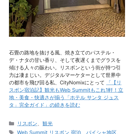
石畳の路地を抜ける風、焼き立てのパステル・
デ・ナタの甘い香り、そして夜遅くまでグラスを
傾ける人々の賑わい。リスボンという街が持つ引
力は凄まじい。デジタルマーケターとして世界中
の都市を飛び回る私、CityNomixにとって
「【リ
スボン宿泊記】観光もWeb Summitもこれ1軒！立
地・美食・快適さが揃う「ホテル サンタ ジュス
タ」完全ガイド」の続きを読む
カ
リスボン
、
観光
テ
タ
Web Summit リスボン 宿泊
、
バイシャ地区
、