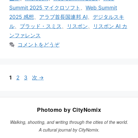
Summit 2025 マイクロソフト
、
Web Summit
2025 感想
、
アラブ首長国連邦 AI
、
デジタルスキ
ル
、
ブラッド・スミス
、
リスボン
、
リスボン AI カ
ンファレンス
コメントをどうぞ
ペ
ペ
ペ
1
2
3
次
→
ー
ー
ー
ジ
ジ
ジ
Photomo by CityNomix
Walking, shooting, and writing through the cities of the world.
A cultural journal by CityNomix.