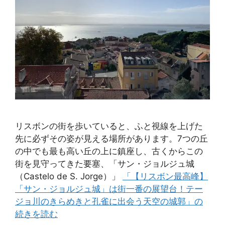
リスボンの街を歩いていると、ふと視線を上げた
先に必ずその姿が見える場所があります。7つの丘
の中でも最も高い丘の上に鎮座し、古くからこの
街を見守ってきた要塞、「サン・ジョルジュ城
（Castelo de S. Jorge）」
「【リスボン最高峰】
「サン・ジョルジュ城」は街一番の展望台！テー
ジョ川のきらめきと孔雀に出会う天空の城郭」の
続きを読む