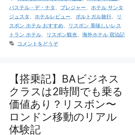
ゴ
グ
パステル・デ・ナタ
、
ブレジャー
、
ホテル サンタ
リ
ジュスタ
、
ホテルレビュー
、
ポルトガル旅行
、
リ
ー
スボン ホテル おすすめ
、
リスボン 美味しいレス
トラン ホテル
、
リスボン観光
、
海外ホテル 宿泊記
コメントをどうぞ
【搭乗記】BAビジネス
クラスは2時間でも乗る
価値あり？リスボン〜
ロンドン移動のリアル
体験記