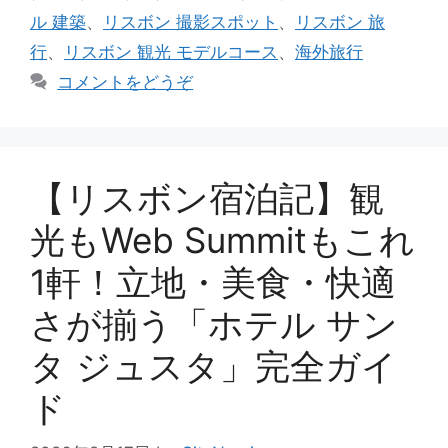
ル 建築
、
リスボン 撮影スポット
、
リスボン 旅
行
、
リスボン 観光 モデルコース
、
海外旅行
コメントをどうぞ
【リスボン宿泊記】観
光もWeb Summitもこれ
1軒！立地・美食・快適
さが揃う「ホテル サン
タ ジュスタ」完全ガイ
ド