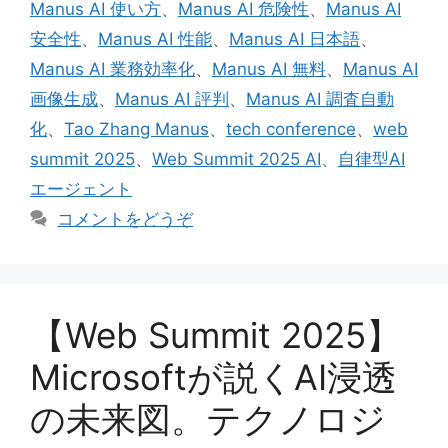
Manus AI 使い方
、
Manus AI 危険性
、
Manus AI
安全性
、
Manus AI 性能
、
Manus AI 日本語
、
Manus AI 業務効率化
、
Manus AI 無料
、
Manus AI
画像生成
、
Manus AI 評判
、
Manus AI 調査自動
化
、
Tao Zhang Manus
、
tech conference
、
web
summit 2025
、
Web Summit 2025 AI
、
自律型AI
エージェント
コメントをどうぞ
【Web Summit 2025】
Microsoftが説くAI浸透
の未来図。テクノロジ