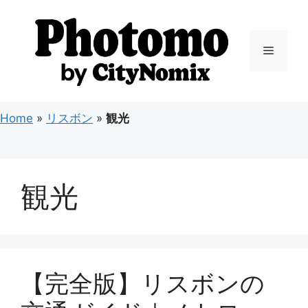
コ
ン
テ
メ
ン
ツ
ニ
へ
ス
Home
»
リスボン
»
観光
キ
ュ
ッ
プ
ー
観光
【完全版】リスボンの