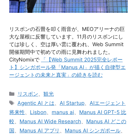
リスボンの石畳を叩く雨音が、MEOアリーナの巨
大な屋根に反響しています。11月のリスボンにし
ては珍しく、空は厚い雲に覆われ、Web Summit
開催期間中で初めての雨に見舞われました。
CityNomixで
「【Web Summit 2025完全レポー
ト】シンガポール発「Manus AI」が描く自律型エ
ージェントの未来と真実」の続きを読む
カ
リスボン
、
観光
テ
タ
Agentic AI とは
、
AI Startup
、
AIエージェント
ゴ
グ
将来性
、
Lisbon
、
manus ai
、
Manus AI GPT-5 比
リ
較
、
Manus AI Wide Research
、
Manus AI どこの
ー
国
、
Manus AI アプリ
、
Manus AI シンガポール
、