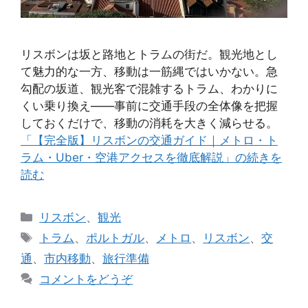
リスボンは坂と路地とトラムの街だ。観光地とし
て魅力的な一方、移動は一筋縄ではいかない。急
勾配の坂道、観光客で混雑するトラム、わかりに
くい乗り換え——事前に交通手段の全体像を把握
しておくだけで、移動の消耗を大きく減らせる。
「【完全版】リスボンの交通ガイド｜メトロ・ト
ラム・Uber・空港アクセスを徹底解説」の続きを
読む
カ
リスボン
、
観光
テ
タ
トラム
、
ポルトガル
、
メトロ
、
リスボン
、
交
ゴ
グ
通
、
市内移動
、
旅行準備
リ
コメントをどうぞ
ー