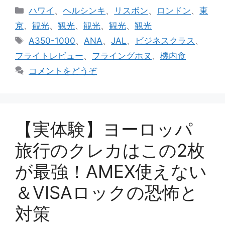
カ
ハワイ
、
ヘルシンキ
、
リスボン
、
ロンドン
、
東
テ
京
、
観光
、
観光
、
観光
、
観光
、
観光
ゴ
タ
A350-1000
、
ANA
、
JAL
、
ビジネスクラス
、
リ
グ
フライトレビュー
、
フライングホヌ
、
機内食
ー
コメントをどうぞ
【実体験】ヨーロッパ
旅行のクレカはこの2枚
が最強！AMEX使えない
＆VISAロックの恐怖と
対策