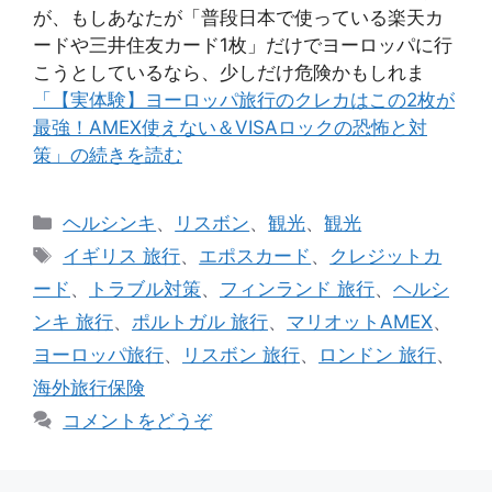
が、もしあなたが「普段日本で使っている楽天カ
ードや三井住友カード1枚」だけでヨーロッパに行
こうとしているなら、少しだけ危険かもしれま
「【実体験】ヨーロッパ旅行のクレカはこの2枚が
最強！AMEX使えない＆VISAロックの恐怖と対
策」の続きを読む
カ
ヘルシンキ
、
リスボン
、
観光
、
観光
テ
タ
イギリス 旅行
、
エポスカード
、
クレジットカ
ゴ
グ
ード
、
トラブル対策
、
フィンランド 旅行
、
ヘルシ
リ
ンキ 旅行
、
ポルトガル 旅行
、
マリオットAMEX
、
ー
ヨーロッパ旅行
、
リスボン 旅行
、
ロンドン 旅行
、
海外旅行保険
コメントをどうぞ