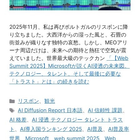
2025年11月、私は再びポルトガルのリスボンに降
り立ちました。大西洋からの湿った風と、石畳の
街並みが織りなす独特の哀愁。しかし、MEOアリ
ーナ周辺だけは、未来への期待と熱狂で空気が震
えていました。世界最大級のテックカン
「【Web
Summit 2025】Microsoftが説くAI浸透の未来図。
テクノロジー、タレント、そして最後に必要な
「トラスト」とは」の続きを読む
カ
リスボン
、
観光
テ
タ
AI Diffusion Report 日本語
、
AI 信頼性 課題
、
ゴ
グ
AI 格差
、
AI 浸透 テクノロジー タレント トラス
リ
ト
、
AI導入国ランキング 2025
、
AI普及
、
AI普及率
ー
世界
、
Microsoft
、
web summit 2025
、
Web