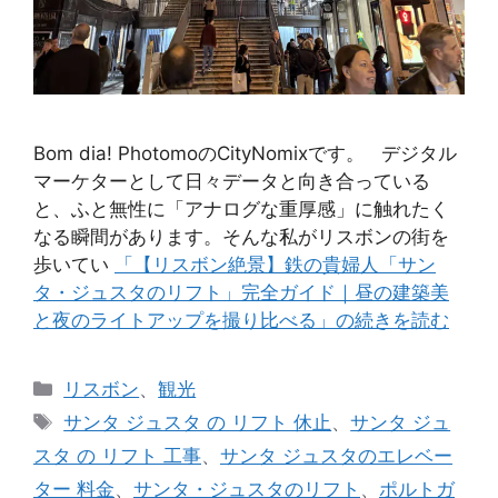
Bom dia! PhotomoのCityNomixです。 デジタル
マーケターとして日々データと向き合っている
と、ふと無性に「アナログな重厚感」に触れたく
なる瞬間があります。そんな私がリスボンの街を
歩いてい
「【リスボン絶景】鉄の貴婦人「サン
タ・ジュスタのリフト」完全ガイド｜昼の建築美
と夜のライトアップを撮り比べる」の続きを読む
カ
リスボン
、
観光
テ
タ
サンタ ジュスタ の リフト 休止
、
サンタ ジュ
ゴ
グ
スタ の リフト 工事
、
サンタ ジュスタのエレベー
リ
ター 料金
、
サンタ・ジュスタのリフト
、
ポルトガ
ー