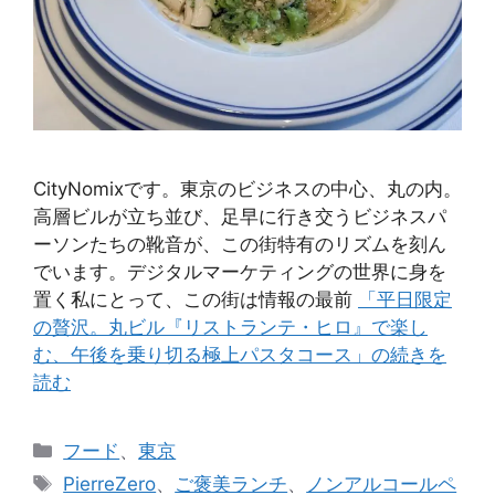
CityNomixです。東京のビジネスの中心、丸の内。
高層ビルが立ち並び、足早に行き交うビジネスパ
ーソンたちの靴音が、この街特有のリズムを刻ん
でいます。デジタルマーケティングの世界に身を
置く私にとって、この街は情報の最前
「平日限定
の贅沢。丸ビル『リストランテ・ヒロ』で楽し
む、午後を乗り切る極上パスタコース」の続きを
読む
カ
フード
、
東京
テ
タ
PierreZero
、
ご褒美ランチ
、
ノンアルコールペ