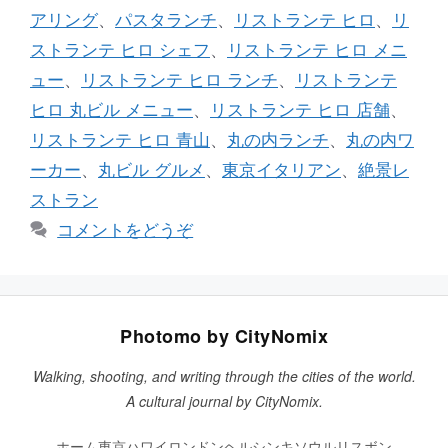
ゴ
グ
アリング
、
パスタランチ
、
リストランテ ヒロ
、
リ
リ
ストランテ ヒロ シェフ
、
リストランテ ヒロ メニ
ー
ュー
、
リストランテ ヒロ ランチ
、
リストランテ
ヒロ 丸ビル メニュー
、
リストランテ ヒロ 店舗
、
リストランテ ヒロ 青山
、
丸の内ランチ
、
丸の内ワ
ーカー
、
丸ビル グルメ
、
東京イタリアン
、
絶景レ
ストラン
コメントをどうぞ
Photomo by CityNomix
Walking, shooting, and writing through the cities of the world.
A cultural journal by CityNomix.
ホーム
東京
ハワイ
ロンドン
ヘルシンキ
ソウル
リスボン