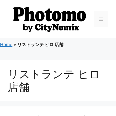
コ
ン
テ
メ
ン
ツ
ニ
へ
ス
Home
»
リストランテ ヒロ 店舗
キ
ュ
ッ
プ
ー
リストランテ ヒロ
店舗