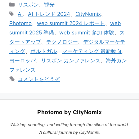
カ
リスボン
、
観光
テ
タ
AI
、
AI トレンド 2024
、
CityNomix
、
ゴ
グ
Photomo
、
web summit 2024 レポート
、
web
リ
summit 2025 準備
、
web summit 参加 体験
、
ス
ー
タートアップ
、
テクノロジー
、
デジタルマーケテ
ィング
、
ポルトガル
、
マーケティング 最新動向
、
ヨーロッパ
、
リスボン カンファレンス
、
海外カン
ファレンス
コメントをどうぞ
Photomo by CityNomix
Walking, shooting, and writing through the cities of the world.
A cultural journal by CityNomix.