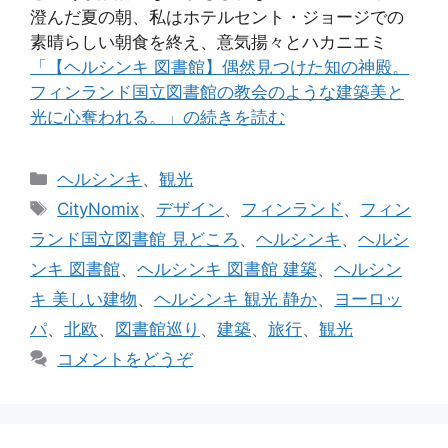
澄んだ夏の朝、私はホテルセント・ジョージでの
素晴らしい朝食を終え、意気揚々とハカニエミ
「【ヘルシンキ 図書館】偶然見つけた知の神殿。
フィンランド国立図書館の教会のような建築美と
光に心奪われる。」の続きを読む
カ
ヘルシンキ
、
観光
テ
タ
CityNomix
、
デザイン
、
フィンランド
、
フィン
ゴ
グ
ランド国立図書館 見どころ
、
ヘルシンキ
、
ヘルシ
リ
ンキ 図書館
、
ヘルシンキ 図書館 建築
、
ヘルシン
ー
キ 美しい建物
、
ヘルシンキ 観光 静か
、
ヨーロッ
パ
、
北欧
、
図書館巡り
、
建築
、
旅行
、
観光
コメントをどうぞ