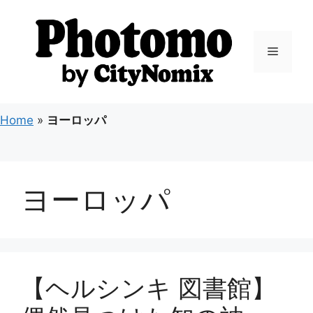
コ
ン
テ
メ
ン
ツ
ニ
へ
ス
Home
»
ヨーロッパ
キ
ュ
ッ
プ
ー
ヨーロッパ
【ヘルシンキ 図書館】