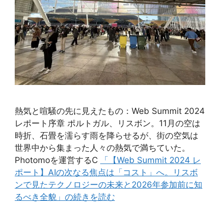
熱気と喧騒の先に見えたもの：Web Summit 2024
レポート序章 ポルトガル、リスボン。11月の空は
時折、石畳を濡らす雨を降らせるが、街の空気は
世界中から集まった人々の熱気で満ちていた。
Photomoを運営するC
「【Web Summit 2024 レ
ポート】AIの次なる焦点は「コスト」へ。リスボ
ンで見たテクノロジーの未来と2026年参加前に知
るべき全貌」の続きを読む