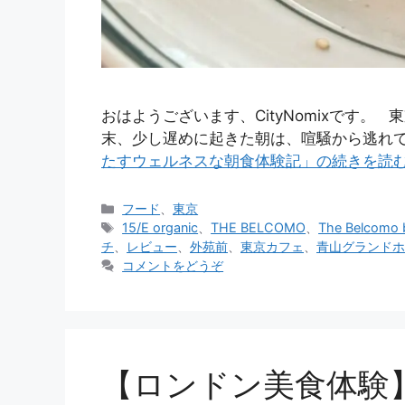
おはようございます、CityNomixです
末、少し遅めに起きた朝は、喧騒から逃れ
たすウェルネスな朝食体験記」の続きを読
カ
フード
、
東京
テ
タ
15/E organic
、
THE BELCOMO
、
The Belcomo 
ゴ
グ
チ
、
レビュー
、
外苑前
、
東京カフェ
、
青山グランドホ
リ
コメントをどうぞ
ー
【ロンドン美食体験】