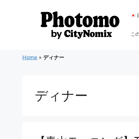
コ
ン
テ
ン
こ
ツ
へ
ス
Home
»
ディナー
キ
ッ
プ
ディナー