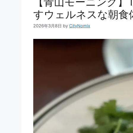
【青山モーニング】T
すウェルネスな朝食
2026年3月8日
by
CityNomix