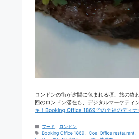
ロンドンの街が夕闇に包まれる頃、旅の終わり
回のロンドン滞在も、デジタルマーケティ
キ！Booking Office 1869での至福の
カ
フード
、
ロンドン
テ
タ
Booking Office 1869
、
Coal Office restaurant
、