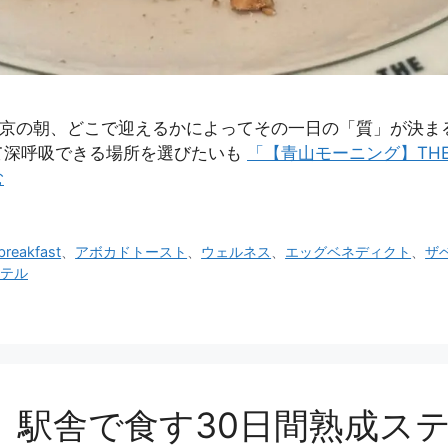
。 東京の朝、どこで迎えるかによってその一日の「質」が決
て深呼吸できる場所を選びたいも
「【青山モーニング】THE
む
breakfast
、
アボカドトースト
、
ウェルネス
、
エッグベネディクト
、
ザ
テル
駅舎で食す30日間熟成ステーキ