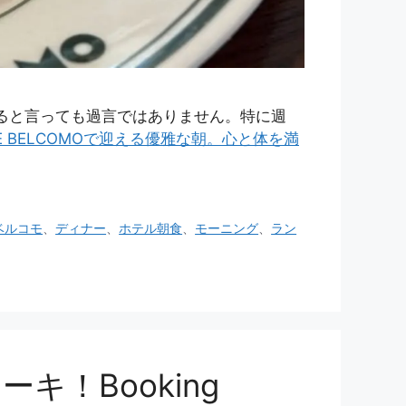
まると言っても過言ではありません。特に週
 BELCOMOで迎える優雅な朝。心と体を満
ベルコモ
、
ディナー
、
ホテル朝食
、
モーニング
、
ラン
！Booking