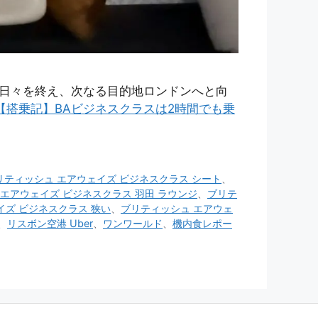
日々を終え、次なる目的地ロンドンへと向
【搭乗記】BAビジネスクラスは2時間でも乗
リティッシュ エアウェイズ ビジネスクラス シート
、
エアウェイズ ビジネスクラス 羽田 ラウンジ
、
ブリテ
イズ ビジネスクラス 狭い
、
ブリティッシュ エアウェ
、
リスボン空港 Uber
、
ワンワールド
、
機内食レポー