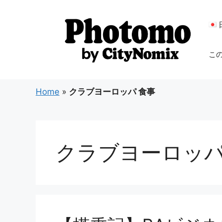
コ
ン
テ
ン
こ
ツ
へ
ス
Home
»
クラブヨーロッパ 食事
キ
ッ
プ
クラブヨーロッパ