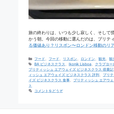
旅の終わりは、いつも少し寂しく、そして
かう朝。今回の移動に選んだのは、ブリテ
る価値あり？リスボン〜ロンドン移動のリ
カ
フード
、
フード
、
リスボン
、
ロンドン
、
観光
、
観
テ
タ
BA ビジネスクラス
、
Ikonik Lisboa
、
クラブヨー
ゴ
グ
ブリティッシュ エアウェイズ ビジネスクラス 搭乗記
リ
ィッシュ エアウェイズ ビジネスクラス 評判
、
ブリテ
ー
イズ ビジネスクラス 食事
、
ブリティッシュ エアウェ
ト
コメントをどうぞ