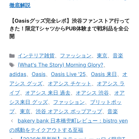
徹底解説
【Oasisグッズ完全レポ】渋谷ファンストア行って
きた！限定TシャツからPUB体験まで戦利品を全公
開
カ
インテリア雑貨
、
ファッション
、
東京
、
音楽
テ
タ
(What's The Story) Morning Glory?
、
ゴ
グ
adidas
、
Oasis
、
Oasis Live '25
、
Oasis 来日
、
オ
リ
アシス グッズ
、
オアシス チケット
、
オアシス ラ
ー
イブ
、
オアシス 来日 過去
、
オアシス 渋谷
、
オア
シス来日 グッズ
、
ファッション
、
ブリットポッ
プ
、
東京
、
渋谷 オアシス ポップアップ
、
音楽
bakery bank 日本橋兜町レビュー：bistro yen
の感動をテイクアウトする至福