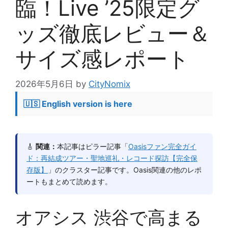
臨！Live ’25限定グ
ッズ徹底レビュー＆
サイズ感レポート
2026年5月6日
by
CityNomix
🇺🇸 English version is here
🎸
関連：
本記事はピラー記事「
Oasisファン完全ガイ
ド：再結成ツアー・聖地巡礼・レコード探訪【完全保
存版】
」のクラスター記事です。Oasis関連の他のレポ
ートもまとめて読めます。
オアシス 渋谷で高まる