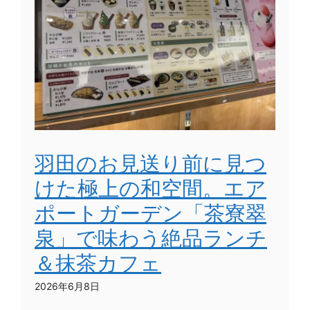
羽田のお見送り前に見つ
けた極上の和空間。エア
ポートガーデン「茶寮翠
泉」で味わう絶品ランチ
＆抹茶カフェ
2026年6月8日