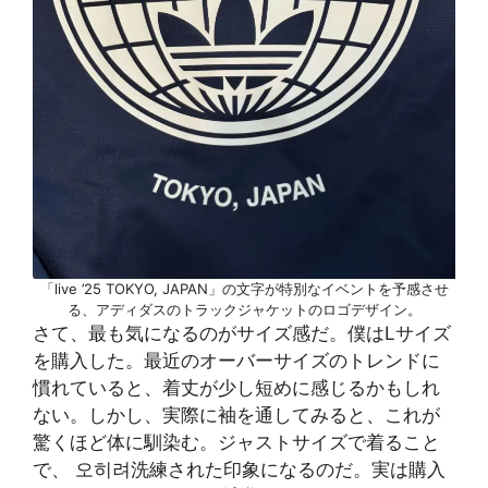
「live ’25 TOKYO, JAPAN」の文字が特別なイベントを予感させ
る、アディダスのトラックジャケットのロゴデザイン。
さて、最も気になるのがサイズ感だ。僕はLサイズ
を購入した。最近のオーバーサイズのトレンドに
慣れていると、着丈が少し短めに感じるかもしれ
ない。しかし、実際に袖を通してみると、これが
驚くほど体に馴染む。ジャストサイズで着ること
で、 오히려洗練された印象になるのだ。実は購入