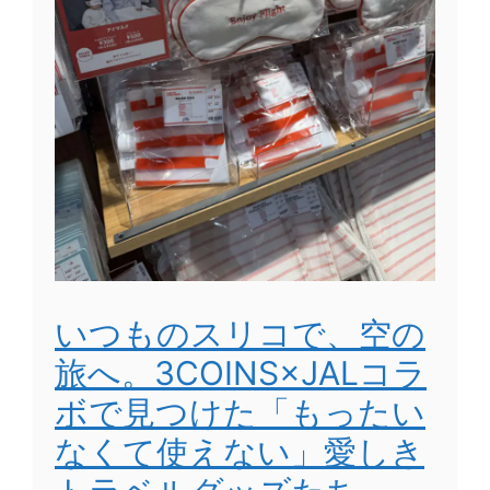
いつものスリコで、空の
旅へ。3COINS×JALコラ
ボで見つけた「もったい
なくて使えない」愛しき