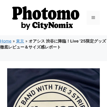
コ
ン
テ
メ
ン
ツ
ニ
へ
ス
Home
»
東京
»
オアシス 渋谷に降臨！Live ’25限定グッズ
キ
ュ
徹底レビュー＆サイズ感レポート
ッ
プ
ー