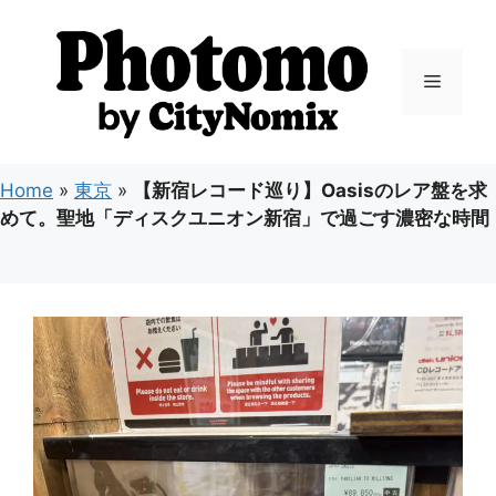
コ
ン
テ
メ
ン
ツ
ニ
へ
ス
Home
»
東京
»
【新宿レコード巡り】Oasisのレア盤を求
キ
ュ
めて。聖地「ディスクユニオン新宿」で過ごす濃密な時間
ッ
プ
ー