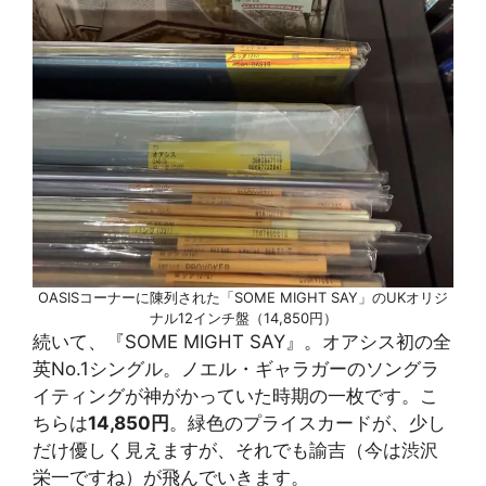
OASISコーナーに陳列された「SOME MIGHT SAY」のUKオリジ
ナル12インチ盤（14,850円）
続いて、『SOME MIGHT SAY』。オアシス初の全
英No.1シングル。ノエル・ギャラガーのソングラ
イティングが神がかっていた時期の一枚です。こ
ちらは
14,850円
。緑色のプライスカードが、少し
だけ優しく見えますが、それでも諭吉（今は渋沢
栄一ですね）が飛んでいきます。