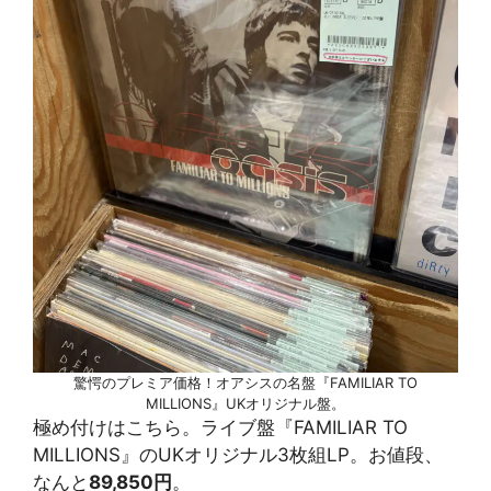
驚愕のプレミア価格！オアシスの名盤『FAMILIAR TO
MILLIONS』UKオリジナル盤。
極め付けはこちら。ライブ盤『FAMILIAR TO
MILLIONS』のUKオリジナル3枚組LP。お値段、
なんと
89,850円
。