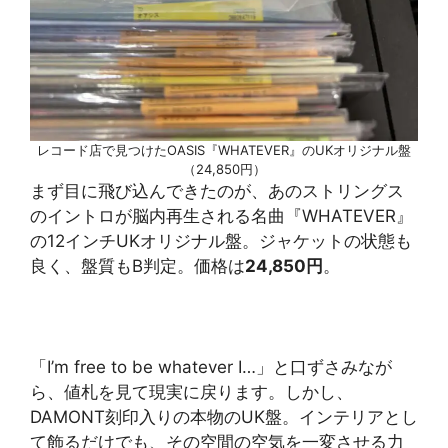
レコード店で見つけたOASIS『WHATEVER』のUKオリジナル盤
（24,850円）
まず目に飛び込んできたのが、あのストリングス
のイントロが脳内再生される名曲『WHATEVER』
の12インチUKオリジナル盤。ジャケットの状態も
良く、盤質もB判定。価格は
24,850円
。
「I’m free to be whatever I…」と口ずさみなが
ら、値札を見て現実に戻ります。しかし、
DAMONT刻印入りの本物のUK盤。インテリアとし
て飾るだけでも、その空間の空気を一変させる力