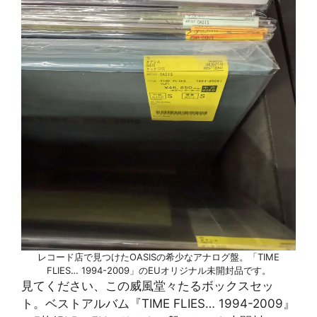
レコード店で見つけたOASISの希少なアナログ盤。「TIME
FLIES… 1994-2009」のEUオリジナル未開封品です。
見てください、この威風堂々たるボックスセッ
ト。ベストアルバム『TIME FLIES… 1994-2009』