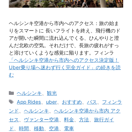
ヘルシンキ空港から市内へのアクセス：旅の始ま
りをスマートに 長いフライトを終え、飛行機のド
アが開いた瞬間に流れ込んでくる、ひんやりと澄
んだ北欧の空気。それだけで、長旅の疲れがすっ
と溶けていくような感覚に陥ります。フィンラ
「ヘルシンキ空港から市内へのアクセス決定版！
Uber乗り場へ迷わず行く完全ガイド」の続きを読
む
カ
ヘルシンキ
、
観光
テ
タ
App Rides
、
uber
、
おすすめ
、
バス
、
フィンラ
ゴ
グ
ンド
、
ヘルシンキ
、
ヘルシンキ空港から市内 アク
リ
セス
、
ヴァンター空港
、
料金
、
方法
、
旅行ガイ
ー
ド
、
時間
、
移動
、
空港
、
電車