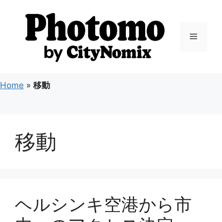
コ
ン
テ
メ
ン
ツ
ニ
へ
ス
Home
»
移動
キ
ュ
ッ
プ
ー
移動
ヘルシンキ空港から市