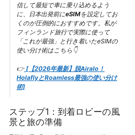
信して最短で車に乗り込めるよう
に、日本出発前に
eSIM
を設定してお
くのが圧倒的におすすめです。私が
フィンランド旅行で実際に使って
「これが最強」と行き着いたeSIMの
使い分け術はこちら👇
👉
[【2026年最新】脱Airalo！
HolaflyとRoamless最強の使い分け
術]
ステップ1：到着ロビーの風
景と旅の準備