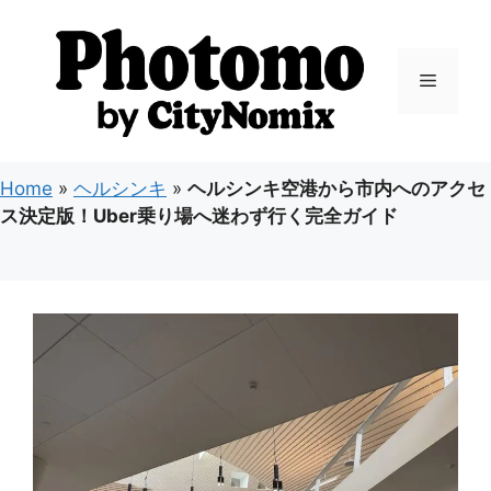
コ
ン
テ
メ
ン
ツ
ニ
へ
ス
Home
»
ヘルシンキ
»
ヘルシンキ空港から市内へのアクセ
キ
ュ
ス決定版！Uber乗り場へ迷わず行く完全ガイド
ッ
プ
ー