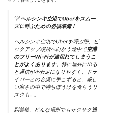
ップで解説していきます。
💡
ヘルシンキ空港でUberをスムー
ズに呼ぶための必須準備！
ヘルシンキ空港でUberを呼ぶ際、ピ
ックアップ場所へ向かう途中で
空港
のフリーWi-Fiが途切れてしまうこ
とがよくあります
。特に屋外に出る
と通信が不安定になりやすく、ドラ
イバーとの合流に手こずると、厳し
い寒さの中で待ちぼうけを食らうリ
スクも…。
到着後、どんな場所でもサクサク通