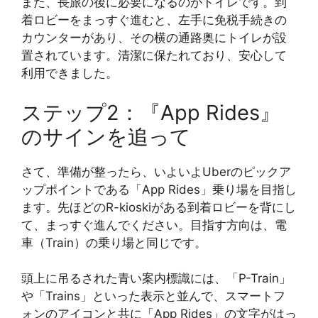
また、長旅の後に必要になるのがトイレです。到
着ロビーをまっすぐ進むと、左手に免税手続きの
カウンターがあり、その横の通路奥にトイレが設
置されています。清潔に保たれており、安心して
利用できました。
ステップ2：『App Rides』
のサインを追って
さて、準備が整ったら、いよいよUberのピックア
ップポイントである「App Rides」乗り場を目指し
ます。先ほどのR-kioskiがある到着ロビーを背にし
て、まっすぐ進んでください。目指す方向は、電
車（Train）の乗り場と同じです。
頭上に吊るされた青い案内標識には、「P-Train」
や「Trains」といった表示と並んで、スマートフ
ォンのアイコンと共に「App Rides」の文字がはっ