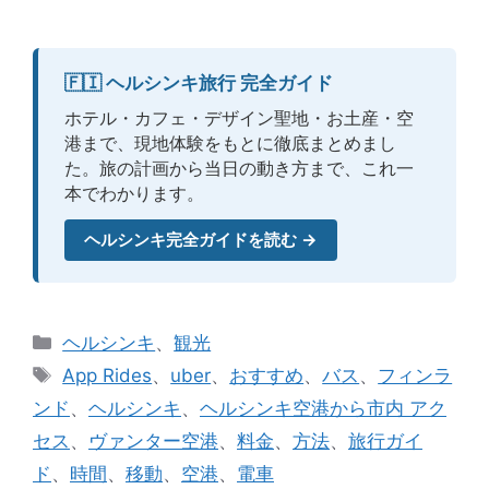
🇫🇮 ヘルシンキ旅行 完全ガイド
ホテル・カフェ・デザイン聖地・お土産・空
港まで、現地体験をもとに徹底まとめまし
た。旅の計画から当日の動き方まで、これ一
本でわかります。
ヘルシンキ完全ガイドを読む →
カ
ヘルシンキ
、
観光
テ
タ
App Rides
、
uber
、
おすすめ
、
バス
、
フィンラ
ゴ
グ
ンド
、
ヘルシンキ
、
ヘルシンキ空港から市内 アク
リ
セス
、
ヴァンター空港
、
料金
、
方法
、
旅行ガイ
ー
ド
、
時間
、
移動
、
空港
、
電車