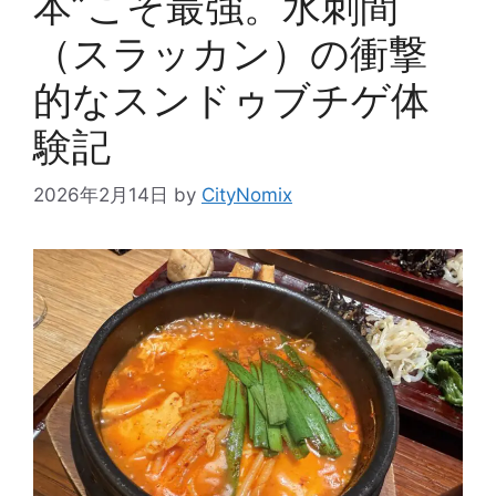
本”こそ最強。水刺間
（スラッカン）の衝撃
的なスンドゥブチゲ体
験記
2026年2月14日
by
CityNomix