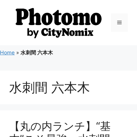
コ
ン
テ
メ
ン
ツ
ニ
へ
ス
Home
»
水刺間 六本木
キ
ュ
ッ
プ
ー
水刺間 六本木
【丸の内ランチ】“基