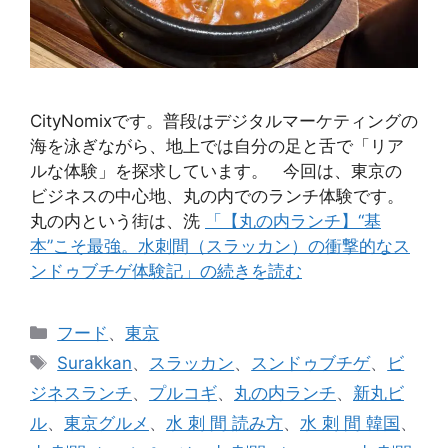
CityNomixです。普段はデジタルマーケティングの
海を泳ぎながら、地上では自分の足と舌で「リア
ルな体験」を探求しています。 今回は、東京の
ビジネスの中心地、丸の内でのランチ体験です。
丸の内という街は、洗
「【丸の内ランチ】“基
本”こそ最強。水刺間（スラッカン）の衝撃的なス
ンドゥブチゲ体験記」の続きを読む
カ
フード
、
東京
テ
タ
Surakkan
、
スラッカン
、
スンドゥブチゲ
、
ビ
ゴ
グ
ジネスランチ
、
プルコギ
、
丸の内ランチ
、
新丸ビ
リ
ル
、
東京グルメ
、
水 刺 間 読み方
、
水 刺 間 韓国
、
ー