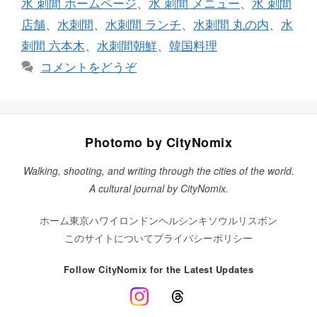
水 刺間 ホームページ
、
水 刺間 メニュー
、
水 刺間
店舗
、
水刺間
、
水刺間 ランチ
、
水刺間 丸の内
、
水
刺間 六本木
、
水刺間朝鮮
、
韓国料理
コメントをどうぞ
Photomo by CityNomix
Walking, shooting, and writing through the cities of the world.
A cultural journal by CityNomix.
ホーム
東京
ハワイ
ロンドン
ヘルシンキ
ソウル
リスボン
このサイトについて
プライバシーポリシー
Follow CityNomix for the Latest Updates