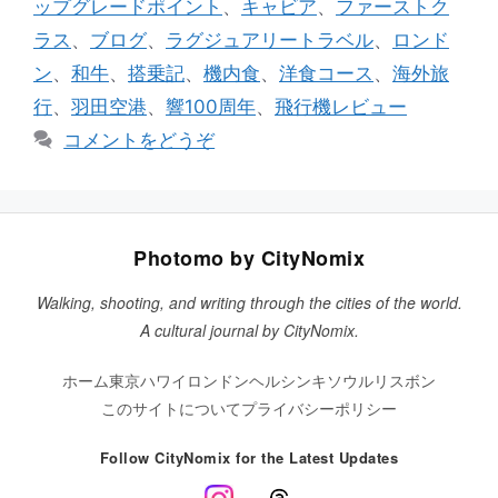
ップグレードポイント
、
キャビア
、
ファーストク
リ
ラス
、
ブログ
、
ラグジュアリートラベル
、
ロンド
ー
ン
、
和牛
、
搭乗記
、
機内食
、
洋食コース
、
海外旅
行
、
羽田空港
、
響100周年
、
飛行機レビュー
コメントをどうぞ
Photomo by CityNomix
Walking, shooting, and writing through the cities of the world.
A cultural journal by CityNomix.
ホーム
東京
ハワイ
ロンドン
ヘルシンキ
ソウル
リスボン
このサイトについて
プライバシーポリシー
Follow CityNomix for the Latest Updates