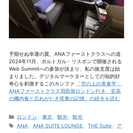
予期せぬ幸運の翼、ANAファーストクラスへの道
2024年11月、ポルトガル・リスボンで開催される
Web Summitへの参加が決まり、私の旅支度は始
まりました。デジタルマーケターとしての知的好
奇心を刺激するこのカンファ
「空の上の美食学：
ANAファーストクラス羽田発ロンドン行き、至高
の機内食と忘れがたき搭乗の記憶」の続きを読む
カ
ロンドン
、
東京
、
観光
、
観光
テ
タ
ANA
、
ANA SUITE LOUNGE
、
THE Suite
、
ア
ゴ
グ