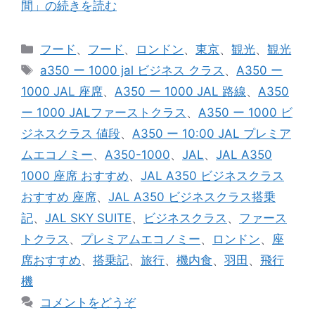
間」の続きを読む
カ
フード
、
フード
、
ロンドン
、
東京
、
観光
、
観光
テ
タ
a350 ー 1000 jal ビジネス クラス
、
A350 ー
ゴ
グ
1000 JAL 座席
、
A350 ー 1000 JAL 路線
、
A350
リ
ー 1000 JALファーストクラス
、
A350 ー 1000 ビ
ー
ジネスクラス 値段
、
A350 ー 10:00 JAL プレミア
ムエコノミー
、
A350-1000
、
JAL
、
JAL A350
1000 座席 おすすめ
、
JAL A350 ビジネスクラス
おすすめ 座席
、
JAL A350 ビジネスクラス搭乗
記
、
JAL SKY SUITE
、
ビジネスクラス
、
ファース
トクラス
、
プレミアムエコノミー
、
ロンドン
、
座
席おすすめ
、
搭乗記
、
旅行
、
機内食
、
羽田
、
飛行
機
コメントをどうぞ