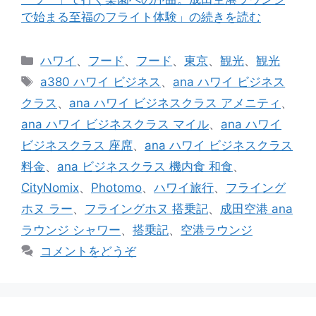
で始まる至福のフライト体験」の続きを読む
カ
ハワイ
、
フード
、
フード
、
東京
、
観光
、
観光
テ
タ
a380 ハワイ ビジネス
、
ana ハワイ ビジネス
ゴ
グ
クラス
、
ana ハワイ ビジネスクラス アメニティ
、
リ
ana ハワイ ビジネスクラス マイル
、
ana ハワイ
ー
ビジネスクラス 座席
、
ana ハワイ ビジネスクラス
料金
、
ana ビジネスクラス 機内食 和食
、
CityNomix
、
Photomo
、
ハワイ旅行
、
フライング
ホヌ ラー
、
フライングホヌ 搭乗記
、
成田空港 ana
ラウンジ シャワー
、
搭乗記
、
空港ラウンジ
コメントをどうぞ