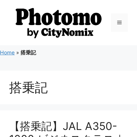
コ
ン
テ
メ
ン
ツ
ニ
へ
ス
Home
»
搭乗記
キ
ュ
ッ
プ
ー
搭乗記
【搭乗記】JAL A350-