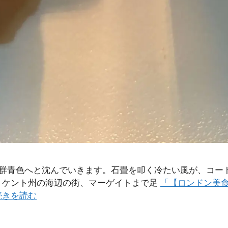
青色へと沈んでいきます。石畳を叩く冷たい風が、コートの襟
。ケント州の海辺の街、マーゲイトまで足
「【ロンドン美食】B
続きを読む