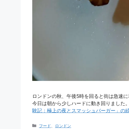
ロンドンの秋、午後5時を回ると街は急速に群
今日は朝から少しハードに動き回りました
験記：極上の夜とスマッシュバーガー」の
カ
フード
、
ロンドン