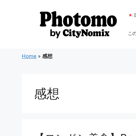
コ
ン
テ
ン
こ
ツ
へ
ス
Home
»
感想
キ
ッ
プ
感想