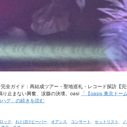
ファン完全ガイド：再結成ツアー・聖地巡礼・レコード探訪【完
り止まない興奮、涙腺の決壊。oasi
「【oasis 東京ド
のハグ」の続きを読む
Kロック
、
おとぼけビーバー
、
オアシス
、
コンサート
、
セットリスト
、
ノ