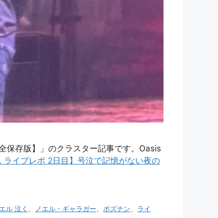
全保存版】」のクラスター記事です。Oasis
ーム ライブレポ 2日目】号泣で記憶がない夜の
エル 泣く
、
ノエル・ギャラガー
、
ポズナン
、
ライ