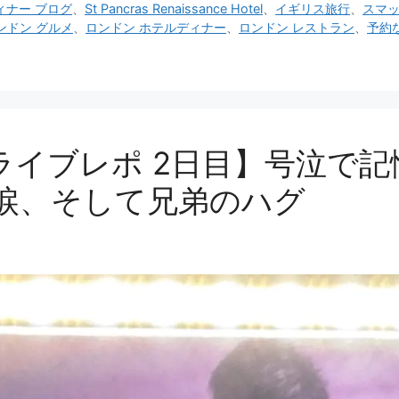
9 ディナー ブログ
、
St Pancras Renaissance Hotel
、
イギリス旅行
、
スマ
ンドン グルメ
、
ロンドン ホテルディナー
、
ロンドン レストラン
、
予約
ム ライブレポ 2日目】号泣
涙、そして兄弟のハグ