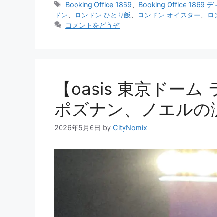
テ
タ
Booking Office 1869
、
Booking Office 186
ゴ
グ
ドン
、
ロンドン ひとり飯
、
ロンドン オイスター
、
ロ
リ
コメントをどうぞ
ー
【oasis 東京ドー
ポズナン、ノエルの
2026年5月6日
by
CityNomix