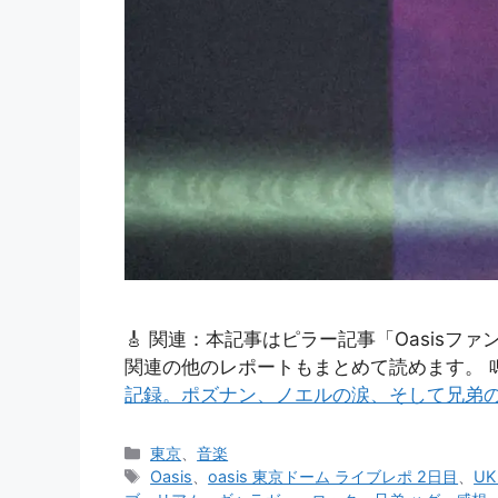
🎸 関連：本記事はピラー記事「Oasis
関連の他のレポートもまとめて読めます。 鳴
記録。ポズナン、ノエルの涙、そして兄弟
カ
東京
、
音楽
テ
タ
Oasis
、
oasis 東京ドーム ライブレポ 2日目
、
U