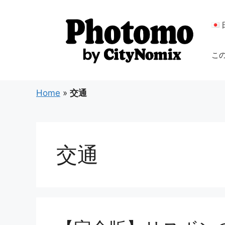
コ
ン
テ
ン
こ
ツ
へ
ス
Home
»
交通
キ
ッ
プ
交通