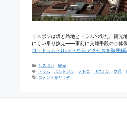
リスボンは坂と路地とトラムの街だ。観光
にくい乗り換え——事前に交通手段の全体
ロ・トラム・Uber・空港アクセスを徹底
カ
リスボン
、
観光
テ
タ
トラム
、
ポルトガル
、
メトロ
、
リスボン
、
交通
、
ゴ
グ
コメントをどうぞ
リ
ー