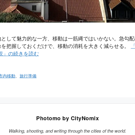
地として魅力的な一方、移動は一筋縄ではいかない。急勾配
像を把握しておくだけで、移動の消耗を大きく減らせる。
解説」の続きを読む
市内移動
、
旅行準備
Photomo by CityNomix
Walking, shooting, and writing through the cities of the world.