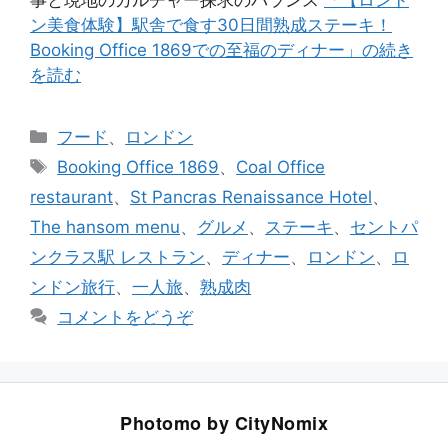
ン美食体験】駅舎で食す30日間熟成ステーキ！
Booking Office 1869での至福のディナー」の続き
を読む
カ
フード
、
ロンドン
テ
タ
Booking Office 1869
、
Coal Office
ゴ
グ
restaurant
、
St Pancras Renaissance Hotel
、
リ
The hansom menu
、
グルメ
、
ステーキ
、
セントパ
ー
ンクラス駅 レストラン
、
ディナー
、
ロンドン
、
ロ
ンドン旅行
、
一人旅
、
熟成肉
コメントをどうぞ
Photomo by CityNomix