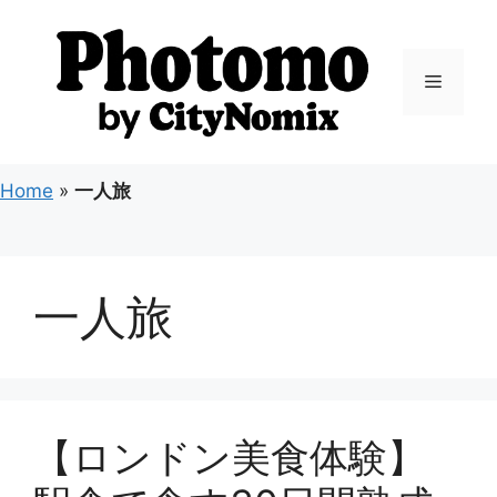
コ
ン
テ
メ
ン
ツ
ニ
へ
ス
Home
»
一人旅
キ
ュ
ッ
プ
ー
一人旅
【ロンドン美食体験】