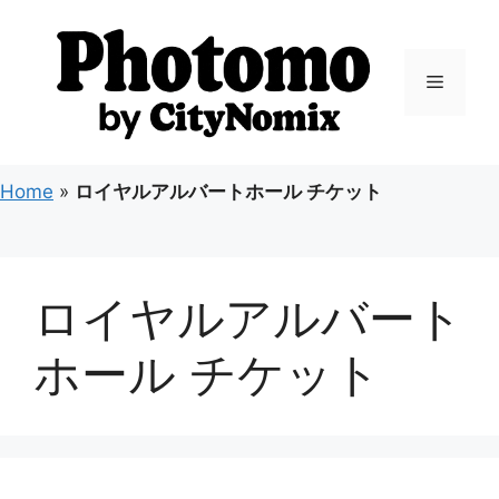
コ
ン
テ
メ
ン
ツ
ニ
へ
ス
Home
»
ロイヤルアルバートホール チケット
キ
ュ
ッ
プ
ー
ロイヤルアルバート
ホール チケット