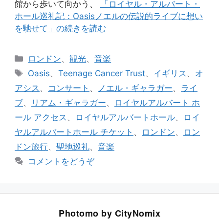
館から歩いて向かう、
「ロイヤル・アルバート・
ホール巡礼記：Oasisノエルの伝説的ライブに想い
を馳せて」の続きを読む
カ
ロンドン
、
観光
、
音楽
テ
タ
Oasis
、
Teenage Cancer Trust
、
イギリス
、
オ
ゴ
グ
アシス
、
コンサート
、
ノエル・ギャラガー
、
ライ
リ
ブ
、
リアム・ギャラガー
、
ロイヤルアルバート ホ
ー
ール アクセス
、
ロイヤルアルバートホール
、
ロイ
ヤルアルバートホール チケット
、
ロンドン
、
ロン
ドン旅行
、
聖地巡礼
、
音楽
コメントをどうぞ
Photomo by CityNomix