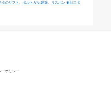
スタのリフト
、
ポルトガル 建築
、
リスボン 撮影スポ
シーポリシー