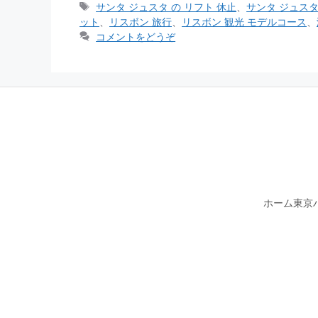
テ
タ
サンタ ジュスタ の リフト 休止
、
サンタ ジュスタ
ゴ
グ
ット
、
リスボン 旅行
、
リスボン 観光 モデルコース
、
リ
コメントをどうぞ
ー
ホーム
東京