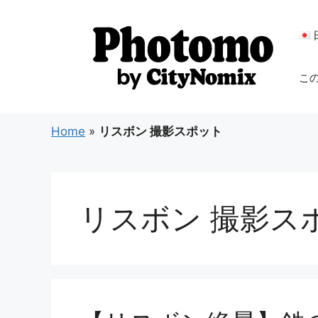
コ
ン
テ
ン
こ
ツ
へ
ス
Home
»
リスボン 撮影スポット
キ
ッ
プ
リスボン 撮影ス