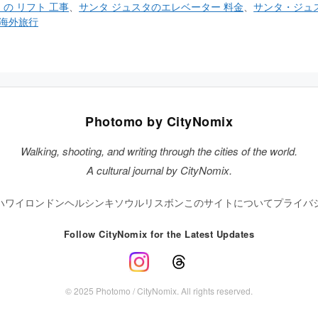
 の リフト 工事
、
サンタ ジュスタのエレベーター 料金
、
サンタ・ジュ
海外旅行
Photomo by CityNomix
Walking, shooting, and writing through the cities of the world.
A cultural journal by CityNomix.
ハワイ
ロンドン
ヘルシンキ
ソウル
リスボン
このサイトについて
プライバ
Follow CityNomix for the Latest Updates
© 2025 Photomo / CityNomix. All rights reserved.