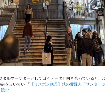
mixです。 デジタルマーケターとして日々データと向き合ってい
の街を歩いてい
「【リスボン絶景】鉄の貴婦人「サンタ・
を読む