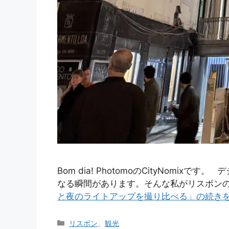
Bom dia! PhotomoのCityNo
なる瞬間があります。そんな私がリスボン
と夜のライトアップを撮り比べる」の続き
カ
リスボン
、
観光