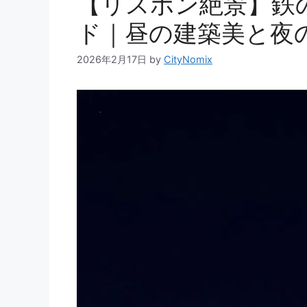
【リスボン絶景】鉄
ド｜昼の建築美と夜
2026年2月17日
by
CityNomix