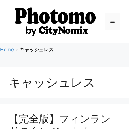
コ
ン
テ
メ
ン
ツ
ニ
へ
ス
Home
»
キャッシュレス
キ
ュ
ッ
プ
ー
キャッシュレス
【完全版】フィンラン