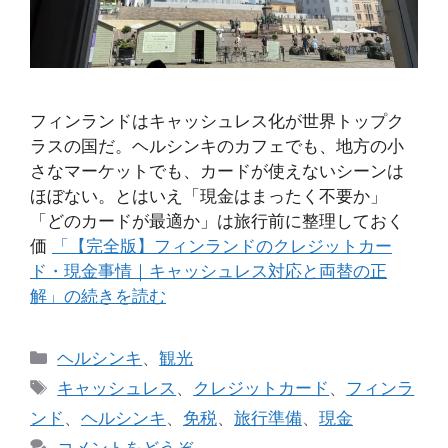
フィンランドはキャッシュレス化が世界トップク
ラスの国だ。ヘルシンキのカフェでも、地方の小
さなマーケットでも、カードが使えないシーンは
ほぼない。とはいえ「現金はまったく不要か」
「どのカードが最適か」は旅行前に整理しておく
価
「【完全版】フィンランドのクレジットカー
ド・現金事情｜キャッシュレス対応と両替の正
解」の続きを読む
カ
ヘルシンキ
、
観光
テ
タ
キャッシュレス
、
クレジットカード
、
フィンラ
ゴ
グ
ンド
、
ヘルシンキ
、
免税
、
旅行準備
、
現金
リ