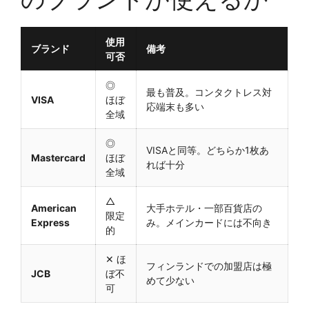
使用
ブランド
備考
可否
◎
最も普及。コンタクトレス対
VISA
ほぼ
応端末も多い
全域
◎
VISAと同等。どちらか1枚あ
Mastercard
ほぼ
れば十分
全域
△
American
大手ホテル・一部百貨店の
限定
Express
み。メインカードには不向き
的
✕ ほ
フィンランドでの加盟店は極
JCB
ぼ不
めて少ない
可