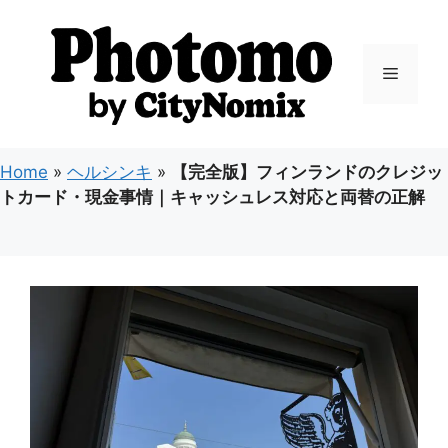
コ
ン
テ
メ
ン
ツ
ニ
へ
ス
Home
»
ヘルシンキ
»
【完全版】フィンランドのクレジッ
キ
ュ
トカード・現金事情｜キャッシュレス対応と両替の正解
ッ
プ
ー