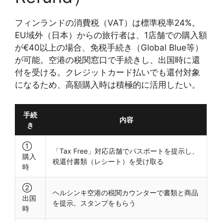
フィンランドの消費税（VAT）は標準税率24%。
EU域外（日本）からの旅行者は、1店舗での購入額
が€40以上の場合、免税手続き（Global Blue等）
が可能。空港の税関窓口で手続きし、出国時に還
付を受ける。クレジットカード払いでも還付対象
になるため、高額購入時は積極的に活用したい。
手続
内容
き
①
「Tax Free」対応店舗でパスポートを提示し、
購入
税還付書類（レシート）を受け取る
時
②
ヘルシンキ空港の税関カウンターで書類と商品
出国
を提示。スタンプをもらう
時