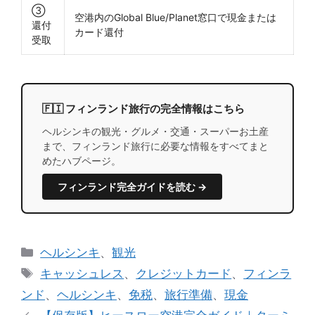
③
空港内のGlobal Blue/Planet窓口で現金または
還付
カード還付
受取
🇫🇮 フィンランド旅行の完全情報はこちら
ヘルシンキの観光・グルメ・交通・スーパーお土産
まで、フィンランド旅行に必要な情報をすべてまと
めたハブページ。
フィンランド完全ガイドを読む →
カ
ヘルシンキ
、
観光
テ
タ
キャッシュレス
、
クレジットカード
、
フィンラ
ゴ
グ
ンド
、
ヘルシンキ
、
免税
、
旅行準備
、
現金
リ