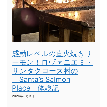
感動レベルの直火焼きサ
ーモン！ロヴァニエミ・
サンタクロース村の
「Santa’s Salmon
Place」体験記
2026年8月3日