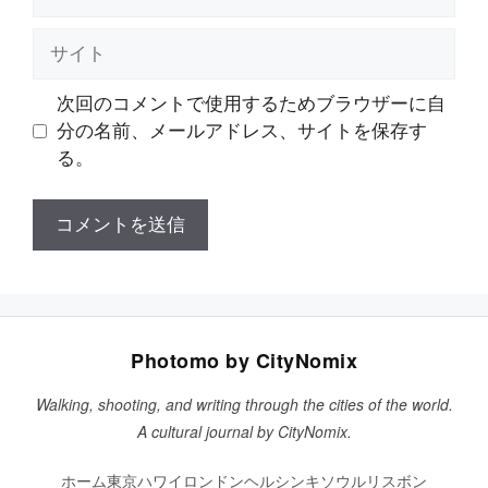
ー
ル
サ
イ
ト
次回のコメントで使用するためブラウザーに自
分の名前、メールアドレス、サイトを保存す
る。
Photomo by CityNomix
Walking, shooting, and writing through the cities of the world.
A cultural journal by CityNomix.
ホーム
東京
ハワイ
ロンドン
ヘルシンキ
ソウル
リスボン