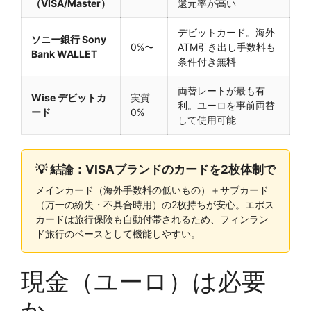
（VISA/Master）
還元率が高い
デビットカード。海外
ソニー銀行 Sony
0%〜
ATM引き出し手数料も
Bank WALLET
条件付き無料
両替レートが最も有
Wise デビットカ
実質
利。ユーロを事前両替
ード
0%
して使用可能
💡 結論：VISAブランドのカードを2枚体制で
メインカード（海外手数料の低いもの）＋サブカード
（万一の紛失・不具合時用）の2枚持ちが安心。エポス
カードは旅行保険も自動付帯されるため、フィンラン
ド旅行のベースとして機能しやすい。
現金（ユーロ）は必要
か