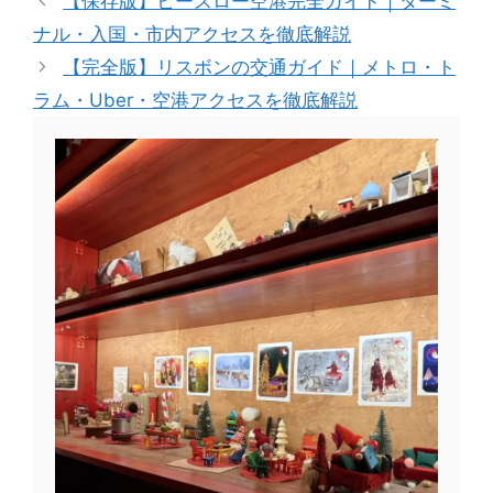
【保存版】ヒースロー空港完全ガイド｜ターミ
ー
ナル・入国・市内アクセスを徹底解説
【完全版】リスボンの交通ガイド｜メトロ・ト
ラム・Uber・空港アクセスを徹底解説