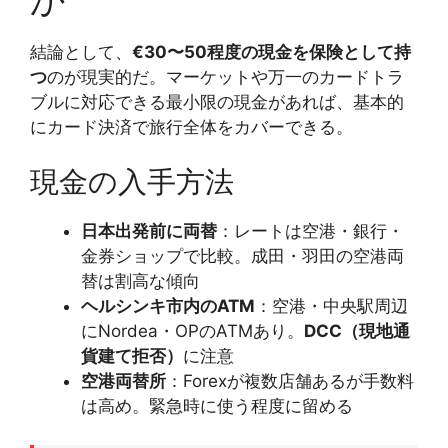
結論として、
€30〜50程度の現金を保険として持
つ
のが現実的だ。マーケットや万一のカードトラ
ブルに対応できる最小限の現金があれば、基本的
にカード決済で旅行全体をカバーできる。
現金の入手方法
日本出発前に両替
：レートは空港・銀行・
金券ショップで比較。成田・羽田の空港両
替は割高な傾向
ヘルシンキ市内のATM
：空港・中央駅周辺
にNordea・OPのATMあり。
DCC（現地通
貨建て拒否）
に注意
空港両替所
：Forexが複数店舗あるが手数料
は高め。緊急時に使う程度に留める