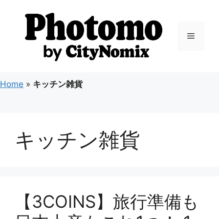
コ
ン
テ
メ
ン
ツ
ニ
へ
ス
Home
»
キッチン雑貨
キ
ュ
ッ
プ
ー
キッチン雑貨
【3COINS】旅行準備も