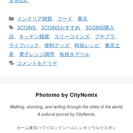
きを読む
カ
インテリア雑貨
、
フード
、
東京
テ
タ
3COINS
、
3COINSおすすめ
、
3COINS購入
ゴ
グ
品
、
キッチン雑貨
、
スリーコインズ
、
プチプラ
、
リ
ライフハック
、
便利グッズ
、
時短レシピ
、
東京土
ー
産
、
電子レンジ調理
、
魚焼きグリル
コメントをどうぞ
Photomo by CityNomix
Walking, shooting, and writing through the cities of the world.
A cultural journal by CityNomix.
ホーム
東京
ハワイ
ロンドン
ヘルシンキ
ソウル
リスボン