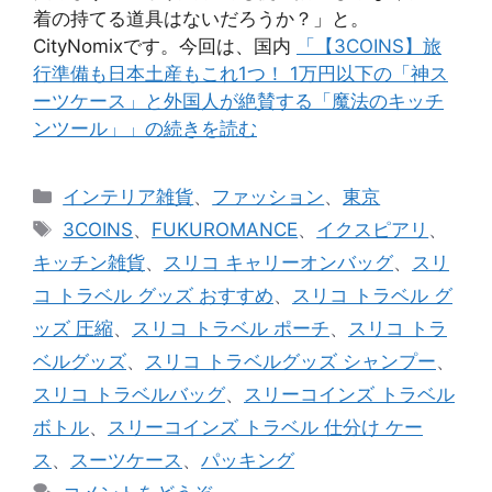
着の持てる道具はないだろうか？」と。
CityNomixです。今回は、国内
「【3COINS】旅
行準備も日本土産もこれ1つ！ 1万円以下の「神ス
ーツケース」と外国人が絶賛する「魔法のキッチ
ンツール」」の続きを読む
カ
インテリア雑貨
、
ファッション
、
東京
テ
タ
3COINS
、
FUKUROMANCE
、
イクスピアリ
、
ゴ
グ
キッチン雑貨
、
スリコ キャリーオンバッグ
、
スリ
リ
コ トラベル グッズ おすすめ
、
スリコ トラベル グ
ー
ッズ 圧縮
、
スリコ トラベル ポーチ
、
スリコ トラ
ベルグッズ
、
スリコ トラベルグッズ シャンプー
、
スリコ トラベルバッグ
、
スリーコインズ トラベル
ボトル
、
スリーコインズ トラベル 仕分け ケー
ス
、
スーツケース
、
パッキング