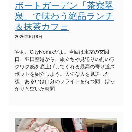
ポートガーデン「茶寮翠
泉」で味わう絶品ランチ
＆抹茶カフェ
2026年6月8日
やあ、CityNomixだよ。今回は東京の玄関
口、羽田空港から、旅立ちや見送りの前のワ
クワク感を底上げしてくれる最高の寄り道ス
ポットを紹介しよう。大切な人を見送った
後、あるいは自分のフライトを待つ間、ぽっ
かりと空いた時間