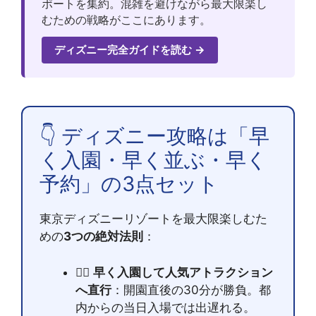
ポートを集約。混雑を避けながら最大限楽し
むための戦略がここにあります。
ディズニー完全ガイドを読む →
👇 ディズニー攻略は「早
く入園・早く並ぶ・早く
予約」の3点セット
東京ディズニーリゾートを最大限楽しむた
めの
3つの絶対法則
：
🏃‍♂️
早く入園して人気アトラクション
へ直行
：開園直後の30分が勝負。都
内からの当日入場では出遅れる。