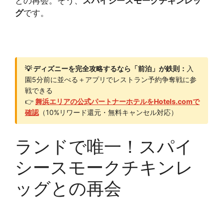
との再会。そう、
スパイシースモークチキンレッ
グ
です。
💡 ディズニーを完全攻略するなら「前泊」が鉄則：
入
園5分前に並べる＋アプリでレストラン予約争奪戦に参
戦できる
👉
舞浜エリアの公式パートナーホテルをHotels.comで
確認
（10%リワード還元・無料キャンセル対応）
ランドで唯一！スパイ
シースモークチキンレ
ッグとの再会