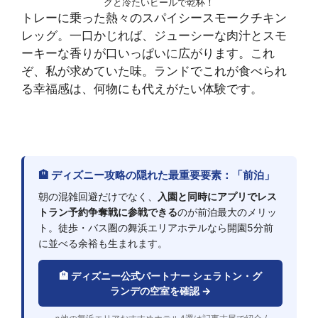
グと冷たいビールで乾杯！
トレーに乗った熱々のスパイシースモークチキン
レッグ。一口かじれば、ジューシーな肉汁とスモ
ーキーな香りが口いっぱいに広がります。これ
ぞ、私が求めていた味。ランドでこれが食べられ
る幸福感は、何物にも代えがたい体験です。
🏨 ディズニー攻略の隠れた最重要要素：「前泊」
朝の混雑回避だけでなく、
入園と同時にアプリでレス
トラン予約争奪戦に参戦できる
のが前泊最大のメリッ
ト。徒歩・バス圏の舞浜エリアホテルなら開園5分前
に並べる余裕も生まれます。
🏨 ディズニー公式パートナー シェラトン・グ
ランデの空室を確認 →