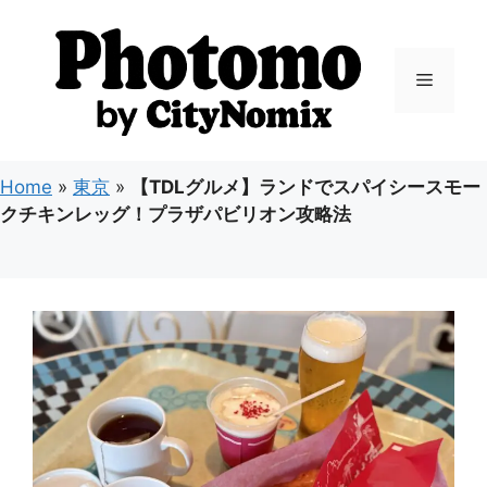
コ
ン
テ
メ
ン
ツ
ニ
へ
ス
Home
»
東京
»
【TDLグルメ】ランドでスパイシースモー
キ
ュ
クチキンレッグ！プラザパビリオン攻略法
ッ
プ
ー