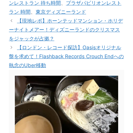
ンレストラン 待ち時間
、
プラザパビリオンレスト
ラン 時間
、
東京ディズニーランド
【現地レポ】ホーンテッドマンション・ホリデ
ーナイトメアー！ディズニーランドのクリスマス
をジャックが占拠？
【ロンドン・レコード探訪】Oasisオリジナル
盤を求めて！Flashback Records Crouch Endへの
執念のUber移動