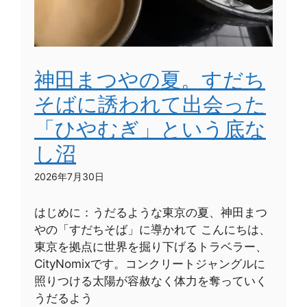
神田まつやの夏。すだち
そばに誘われて出会った
「ひやむぎ」という底な
し沼
2026年7月30日
はじめに：うだるような東京の夏、神田まつ
やの「すだちそば」に導かれて こんにちは、
東京を拠点に世界を掘り下げるトラベラー、
CityNomixです。コンクリートジャングルに
照りつける太陽が容赦なく体力を奪っていく
うだるよう