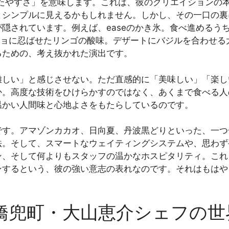
たやすさ」を意味します。これは、彼のクリエイションの
とシンプルに見えるかもしれません。しかし、その一口の裏
隠されています。例えば、easeのかき氷。食べ進めるう
ルパッチョに忍ばせたリンゴの酸味。デザートにバジルを合わ
るための、考え抜かれた演出です。
難しい」と感じさせない。ただ直感的に「美味しい」「楽し
か。高度な技術をひけらかすのではなく、あくまで食べる人
温かい人間味と心地よさをもたらしているのです。
です。アマゾンカカオ、日向夏、丹波黒どりといった、一つ
法。そして、スマートなウェイティングシステムや、思わず
ン、そして何よりもスタッフの温かなホスピタリティ。これ
ンするという、彼の強い意志の表れなのです。それはもはや
橋兜町・大山恵介シェフの世