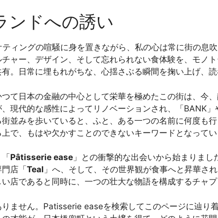
ランドへの誘い
ジタルマーケティングの喧騒に身を置きながら、私の心は常に街の
ルチャー、デザイン、そして忘れられない食体験を、モノト
共有。日常に埋もれがちな、心揺さぶる瞬間を掬い上げ、読
かつて日本の金融の中心として栄華を極めたこの街は、今、
、現代的な感性によってリノベーションされ、「BANK」
る街並みを歩いていると、ふと、ある一つの名前に何度も行
る上で、もはや欠かすことのできないキーワードとなってい
、「
Pâtisserie ease
」との衝撃的な出会いから始まりまし
専門店「
Teal
」へ、そして、その世界観が食事へと昇華され
しい店であると同時に、一つの壮大な物語を構成するチャプ
せん。Patisserie easeを検索してこのページに