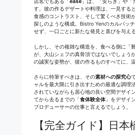
店名でもある「
ease
」は、「安らぎ」や「
す。彼の作るデザートや料理は、一見する
食感のコントラスト、そして驚くべき技術が
探しのような構成。Bistro Yenのカ
せず、一口ごとに新たな発見と喜びを与え
しかし、その複雑な構造を、食べる側に「
が、大山シェフの真骨頂ではないでしょう
の誠実な姿勢が、彼の作るものすべてに、
さらに特筆すべきは、その
素材への探究心
ャルを最大限に引き出すための最適な調理
されていながらも居心地の良い空間デザイ
てから去るまでの「
食体験全体
」をデザイ
プロデューサーの仕事と言えるでしょう。
【完全ガイド】日本