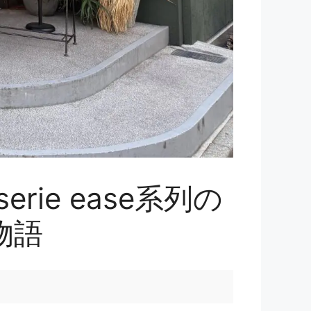
ie ease系列の
物語