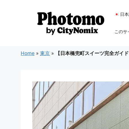
コ
ン
日本
テ
ン
このサ
ツ
へ
ス
Home
»
東京
»
【日本橋兜町スイーツ完全ガイド】P
キ
ッ
プ