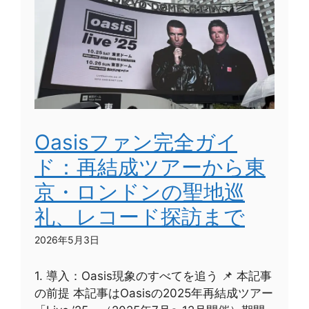
Oasisファン完全ガイ
ド：再結成ツアーから東
京・ロンドンの聖地巡
礼、レコード探訪まで
2026年5月3日
1. 導入：Oasis現象のすべてを追う 📌 本記事
の前提 本記事はOasisの2025年再結成ツアー