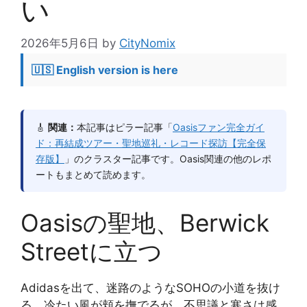
い
2026年5月6日
by
CityNomix
🇺🇸 English version is here
🎸
関連：
本記事はピラー記事「
Oasisファン完全ガイ
ド：再結成ツアー・聖地巡礼・レコード探訪【完全保
存版】
」のクラスター記事です。Oasis関連の他のレポ
ートもまとめて読めます。
Oasisの聖地、Berwick
Streetに立つ
Adidasを出て、迷路のようなSOHOの小道を抜け
る。冷たい風が頬を撫でるが、不思議と寒さは感