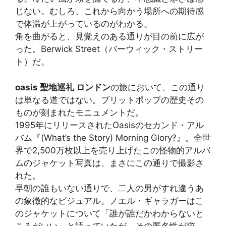
じない。むしろ、これから向かう場所への期待感
で体温が上がっているのがわかる。
角を曲がると、見覚えのある通りが目の前に広が
った。Berwick Street（バーウィック・ストリー
ト）だ。
oasis 聖地巡礼 ロンドン
の旅において、この通り
は単なる道ではない。ブリットポップの歴史その
ものが刻まれたモニュメントだ。
1995年にリリースされたOasisのセカンド・アル
バム『(What’s the Story) Morning Glory?』。全世
界で2,500万枚以上を売り上げたこの怪物的アルバ
ムのジャケット写真は、まさにこの通りで撮影さ
れた。
早朝の誰もいない通りで、二人の男がすれ違うあ
の象徴的なビジュアル。ノエル・ギャラガーはこ
のジャケットについて「誰が誰だかわからないと
ころがいい」と語っていたが、その匿名性が逆