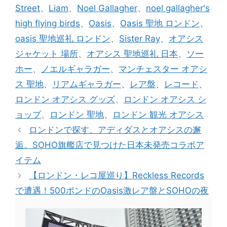
ゴ
グ
Street
、
Liam
、
Noel Gallagher
、
noel gallagher's
リ
high flying birds
、
Oasis
、
Oasis 聖地 ロンドン
、
ー
oasis 聖地巡礼 ロンドン
、
Sister Ray
、
オアシス
ジャケット 場所
、
オアシス 聖地巡礼 日本
、
ソー
ホー
、
ノエルギャラガー
、
マンチェスター オアシ
ス 聖地
、
リアムギャラガー
、
レア盤
、
レコード
、
ロンドン オアシス グッズ
、
ロンドン オアシス シ
ョップ
、
ロンドン 聖地
、
ロンドン 観光 オアシス
ロンドンで探す、アディダスとオアシスの邂
逅。SOHO旗艦店で見つけた日本未発売コラボア
イテム
【ロンドン・レコ屋巡り】Reckless Records
で遭遇！500ポンドのOasis激レア盤とSOHOの夜