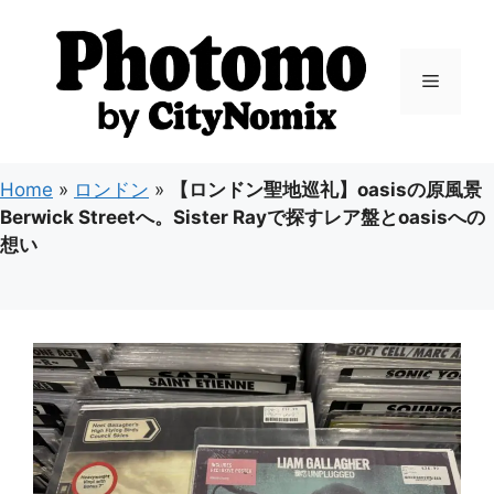
コ
ン
テ
メ
ン
ツ
ニ
へ
ス
Home
»
ロンドン
»
【ロンドン聖地巡礼】oasisの原風景
キ
ュ
Berwick Streetへ。Sister Rayで探すレア盤とoasisへの
ッ
想い
プ
ー