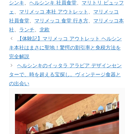
シンキ
、
ヘルシンキ 社員食堂
、
マリトリ ビュッフ
ー
ェ
、
マリメッコ 本社 アウトレット
、
マリメッコ
社員食堂
、
マリメッコ 食堂 行き方
、
マリメッコ本
社
、
ランチ
、
北欧
【体験記】マリメッコ アウトレット ヘルシン
キ本社はまさに聖地！驚愕の割引率と免税方法を
完全解説
ヘルシンキのイッタラ アラビア デザインセン
ターで、時を超える宝探し。ヴィンテージ食器と
の出会い