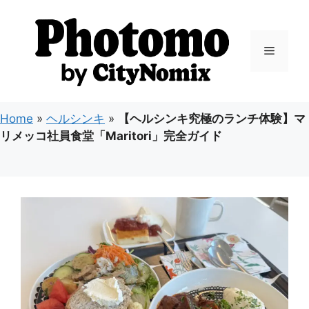
コ
ン
テ
メ
ン
ツ
ニ
へ
ス
Home
»
ヘルシンキ
»
【ヘルシンキ究極のランチ体験】マ
キ
ュ
リメッコ社員食堂「Maritori」完全ガイド
ッ
プ
ー