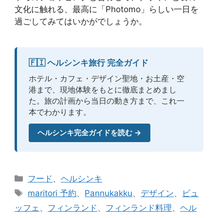
文化に触れる、最高に「Photomo」らしい一日を
過ごしてみてはいかがでしょうか。
🇫🇮 ヘルシンキ旅行 完全ガイド
ホテル・カフェ・デザイン聖地・お土産・空
港まで、現地体験をもとに徹底まとめまし
た。旅の計画から当日の動き方まで、これ一
本でわかります。
ヘルシンキ完全ガイドを読む →
カ
フード
、
ヘルシンキ
テ
タ
maritori 予約
、
Pannukakku
、
デザイン
、
ビュ
ゴ
グ
ッフェ
、
フィンランド
、
フィンランド料理
、
ヘル
リ