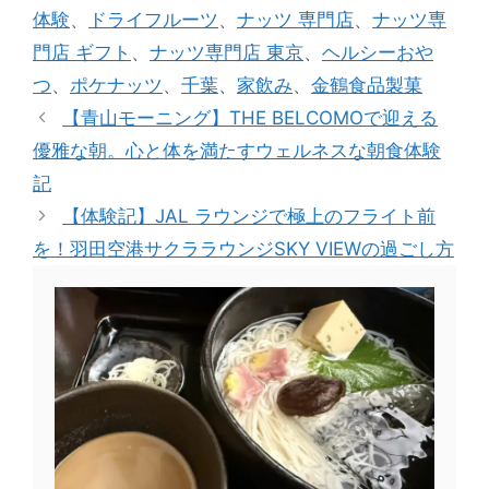
ゴ
グ
体験
、
ドライフルーツ
、
ナッツ 専門店
、
ナッツ専
リ
門店 ギフト
、
ナッツ専門店 東京
、
ヘルシーおや
ー
つ
、
ポケナッツ
、
千葉
、
家飲み
、
金鶴食品製菓
【青山モーニング】THE BELCOMOで迎える
優雅な朝。心と体を満たすウェルネスな朝食体験
記
【体験記】JAL ラウンジで極上のフライト前
を！羽田空港サクララウンジSKY VIEWの過ごし方