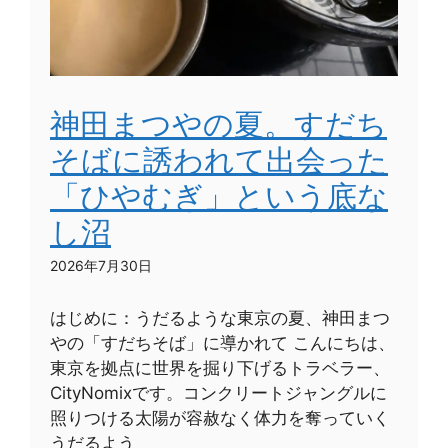
神田まつやの夏。すだち
そばに誘われて出会った
「ひやむぎ」という底な
し沼
2026年7月30日
はじめに：うだるような東京の夏、神田まつ
やの「すだちそば」に導かれて こんにちは、
東京を拠点に世界を掘り下げるトラベラー、
CityNomixです。コンクリートジャングルに
照りつける太陽が容赦なく体力を奪っていく
うだるよう