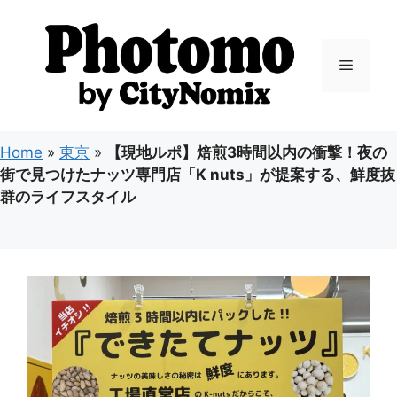
コ
ン
テ
メ
ン
ツ
ニ
へ
ス
Home
»
東京
»
【現地ルポ】焙煎3時間以内の衝撃！夜の
キ
ュ
街で見つけたナッツ専門店「K nuts」が提案する、鮮度抜
ッ
群のライフスタイル
プ
ー