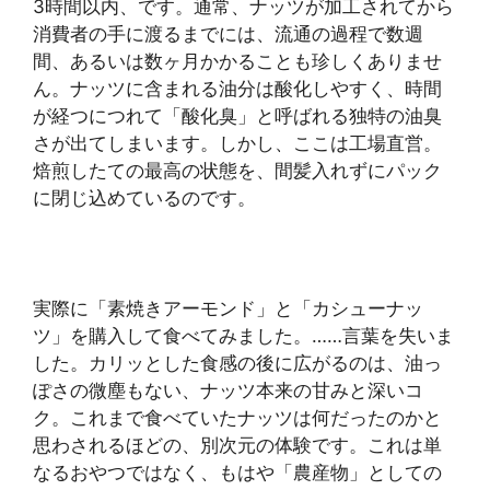
3時間以内、です。通常、ナッツが加工されてから
消費者の手に渡るまでには、流通の過程で数週
間、あるいは数ヶ月かかることも珍しくありませ
ん。ナッツに含まれる油分は酸化しやすく、時間
が経つにつれて「酸化臭」と呼ばれる独特の油臭
さが出てしまいます。しかし、ここは工場直営。
焙煎したての最高の状態を、間髪入れずにパック
に閉じ込めているのです。
実際に「素焼きアーモンド」と「カシューナッ
ツ」を購入して食べてみました。……言葉を失いま
した。カリッとした食感の後に広がるのは、油っ
ぽさの微塵もない、ナッツ本来の甘みと深いコ
ク。これまで食べていたナッツは何だったのかと
思わされるほどの、別次元の体験です。これは単
なるおやつではなく、もはや「農産物」としての