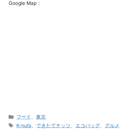
Google Map：
カ
フード
、
東京
テ
タ
K-nuts
、
できたてナッツ
、
エコバッグ
、
グルメ