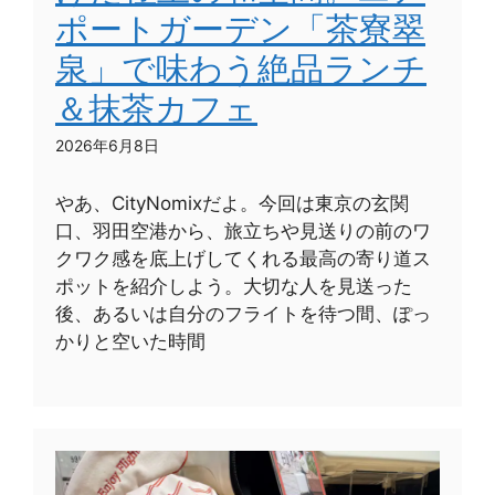
ポートガーデン「茶寮翠
泉」で味わう絶品ランチ
＆抹茶カフェ
2026年6月8日
やあ、CityNomixだよ。今回は東京の玄関
口、羽田空港から、旅立ちや見送りの前のワ
クワク感を底上げしてくれる最高の寄り道ス
ポットを紹介しよう。大切な人を見送った
後、あるいは自分のフライトを待つ間、ぽっ
かりと空いた時間