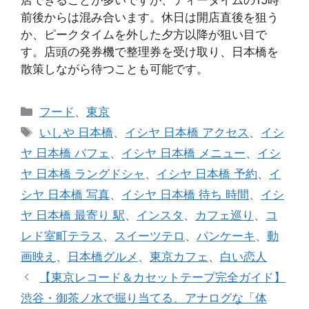
店できることが多いですが、ティータイムの15時
前後からは混み合います。休日は開店直後を狙う
か、ピークタイムを外した夕方以降が狙い目で
す。店頭の発券機で整理券を受け取り、日本橋を
散策しながら待つことも可能です。
カ
フード
、
東京
テ
タ
いしや 日本橋
、
イシヤ 日本橋 アクセス
、
イシ
ゴ
グ
ヤ 日本橋 パフェ
、
イシヤ 日本橋 メニュー
、
イシ
リ
ヤ 日本橋 ラングドシャ
、
イシヤ 日本橋 予約
、
イ
ー
シヤ 日本橋 写真
、
イシヤ 日本橋 待ち 時間
、
イシ
ヤ 日本橋 最寄り 駅
、
インスタ
、
カフェ巡り
、
コ
レド室町テラス
、
スイーツテロ
、
パンケーキ
、
動
画映え
、
日本橋グルメ
、
東京カフェ
、
白い恋人
【東京レコード＆カセットテープ完全ガイド】
渋谷・御茶ノ水で掘り当てる、アナログな「体