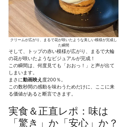
クリームが広がり、まるで花が咲いたような美しい模様が完成し
た瞬間
そして、トップの赤い模様が広がり、まるで大輪
の花が咲いたようなビジュアルが完成！
この瞬間は、何度見ても「おおっ！」と声が出て
しまいます。
まさに
動画映え
度200％。
この数秒間の感動を味わうためだけに、ここに来
る価値があると断言できます。
実食＆正直レポ：味は
「驚き」か「安心」か？