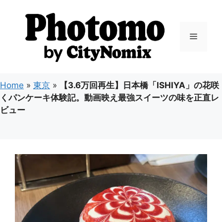
コ
ン
テ
メ
ン
ツ
ニ
へ
ス
Home
»
東京
»
【3.6万回再生】日本橋「ISHIYA」の花咲
キ
ュ
くパンケーキ体験記。動画映え最強スイーツの味を正直レ
ッ
ビュー
プ
ー