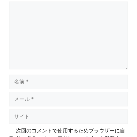
コ
メ
ン
ト
名
前
メ
ー
ル
サ
イ
ト
次回のコメントで使用するためブラウザーに自