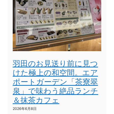
羽田のお見送り前に見つ
けた極上の和空間。エア
ポートガーデン「茶寮翠
泉」で味わう絶品ランチ
＆抹茶カフェ
2026年6月8日