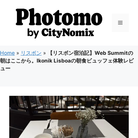
コ
ン
テ
メ
ン
ツ
ニ
へ
ス
Home
»
リスボン
»
【リスボン宿泊記】Web Summitの
キ
ュ
朝はここから。Ikonik Lisboaの朝食ビュッフェ体験レビ
ッ
ュー
プ
ー