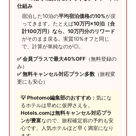
仕組み
宿泊した10泊の
平均宿泊価格の10%
が戻
ってきます。たとえば
10万円×10泊（合
計100万円）なら、10万円分のリワード
がそのまま戻る。実質10%オフと同じ
で、計算が単純なのが◎。
✅ 会員プラスで最大40%OFF
（無料登録の
み）
✅ 無料キャンセル対応プラン多数
（旅程変
更にも安心）
💡 Photomo編集部のおすすめ：
気にな
るホテルは早めに仮押さえを。
Hotels.comは無料キャンセル対応プラ
ンが豊富
なので、旅程確定前の予約も安
心です。人気ホテルほど早く満室になり
ます。