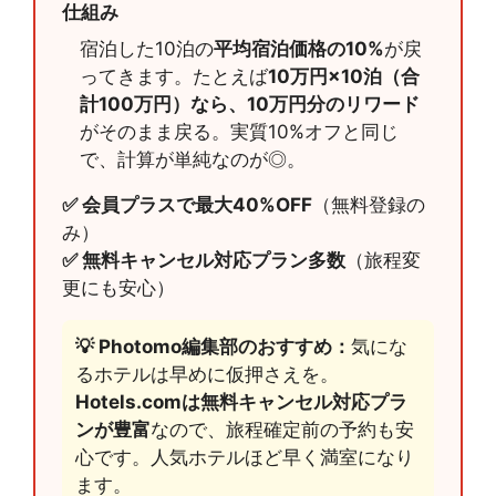
仕組み
宿泊した10泊の
平均宿泊価格の10%
が戻
ってきます。たとえば
10万円×10泊（合
計100万円）なら、10万円分のリワード
がそのまま戻る。実質10%オフと同じ
で、計算が単純なのが◎。
✅ 会員プラスで最大40%OFF
（無料登録の
み）
✅ 無料キャンセル対応プラン多数
（旅程変
更にも安心）
💡 Photomo編集部のおすすめ：
気にな
るホテルは早めに仮押さえを。
Hotels.comは無料キャンセル対応プラ
ンが豊富
なので、旅程確定前の予約も安
心です。人気ホテルほど早く満室になり
ます。