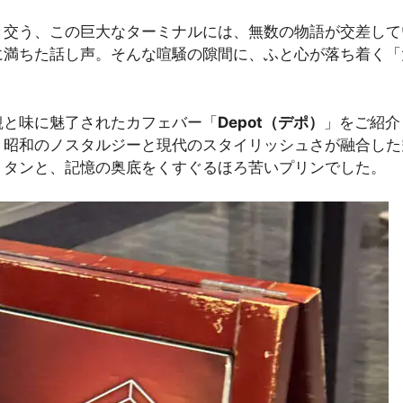
き交う、この巨大なターミナルには、無数の物語が交差して
に満ちた話し声。そんな喧騒の隙間に、ふと心が落ち着く「
観と味に魅了されたカフェバー「
Depot（デポ）
」をご紹介
、昭和のノスタルジーと現代のスタイリッシュさが融合した
リタンと、記憶の奥底をくすぐるほろ苦いプリンでした。