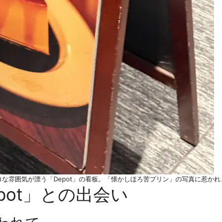
ロな雰囲気が漂う「Depot」の看板。「懐かしほろ苦プリン」の写真に惹かれ
pot」との出会い