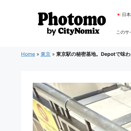
コ
ン
日本
テ
ン
このサ
ツ
へ
ス
Home
»
東京
»
東京駅の秘密基地。Depotで
キ
ッ
プ