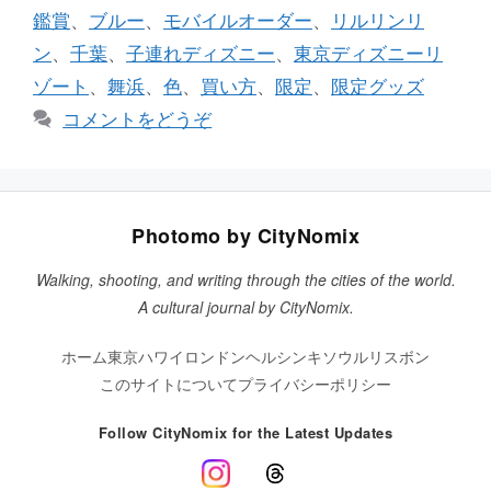
鑑賞
、
ブルー
、
モバイルオーダー
、
リルリンリ
ン
、
千葉
、
子連れディズニー
、
東京ディズニーリ
ゾート
、
舞浜
、
色
、
買い方
、
限定
、
限定グッズ
コメントをどうぞ
Photomo by CityNomix
Walking, shooting, and writing through the cities of the world.
A cultural journal by CityNomix.
ホーム
東京
ハワイ
ロンドン
ヘルシンキ
ソウル
リスボン
このサイトについて
プライバシーポリシー
Follow CityNomix for the Latest Updates