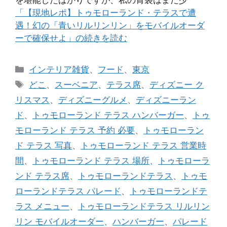
「【現地レポ】トゥモローランド・テラスで遭
遇！幻の「青いリルリンリン」をモバイルオーダ
ーで確保せよ」の続きを読む
カ
インテリア雑貨
、
フード
、
東京
テ
タ
どこ
、
スーベニア
、
テラス席
、
ディズニー ク
ゴ
グ
リスマス
、
ディズニーグルメ
、
ディズニーラン
リ
ド
、
トゥモローランド テラス ハンバーガー
、
トゥ
ー
モローランド テラス 予約 必要
、
トゥモローラン
ド テラス 写真
、
トゥモローランド テラス 営業時
間
、
トゥモローランド テラス 場所
、
トゥモローラ
ンド テラス席
、
トゥモローランドテラス
、
トゥモ
ローランドテラス パレード
、
トゥモローランドテ
ラス メニュー
、
トゥモローランドテラス リルリン
リン モバイルオーダー
、
ハンバーガー
、
パレード