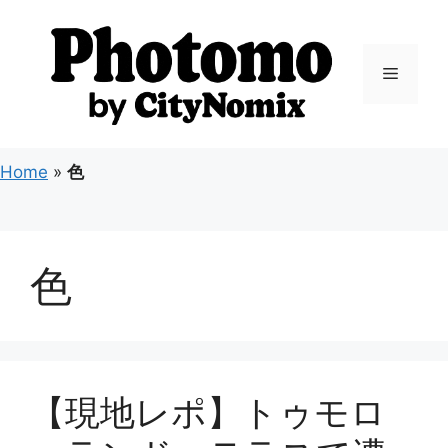
コ
ン
テ
メ
ン
ツ
ニ
へ
ス
Home
»
色
キ
ュ
ッ
プ
ー
色
【現地レポ】トゥモロ