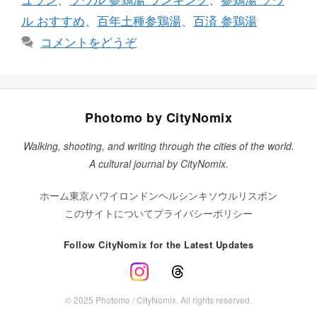
ュラン
、
ソウル 参鶏湯 ランキング
、
参鶏湯 ソウ
ー
ル おすすめ
、
百年土種参鶏湯
、
百済 参鶏湯
コメントをどうぞ
Photomo by CityNomix
Walking, shooting, and writing through the cities of the world.
A cultural journal by CityNomix.
ホーム
東京
ハワイ
ロンドン
ヘルシンキ
ソウル
リスボン
このサイトについて
プライバシーポリシー
Follow CityNomix for the Latest Updates
© 2025 Photomo / CityNomix. All rights reserved.