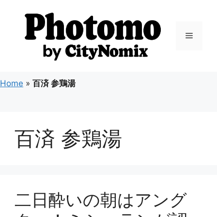
コ
ン
テ
メ
ン
ツ
ニ
へ
ス
Home
»
百済 参鶏湯
キ
ュ
ッ
プ
ー
百済 参鶏湯
二日酔いの朝はアング