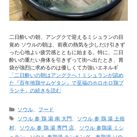
二日酔いの朝、アングクで迎えるミシュランの目
覚め ソウルの朝は、前夜の熱気を少しだけ引きず
った心地よい疲労感とともに始まる。特に、二日
酔いの重たい身体を引きずって街へ出たとき、胃
袋が強烈に求めるのは優しくて力強いエネルギ
「二日酔いの朝はアングクへ！ミシュランが認め
た『百年地鶏サムゲタン』で至福のホロホロ鶏ブ
ランチ」の続きを読む
カ
ソウル
、
フード
テ
タ
ソウル 参 鶏 湯 南 大門
、
ソウル 参 鶏 湯 土俗
ゴ
グ
村
、
ソウル 参 鶏 湯 専門 店
、
ソウル 参鶏湯 ミシ
リ