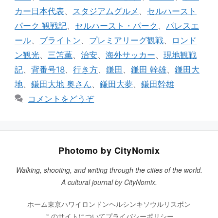
カー日本代表
、
スタジアムグルメ
、
セルハースト
パーク 観戦記
、
セルハースト・パーク
、
パレスエ
ール
、
ブライトン
、
プレミアリーグ観戦
、
ロンド
ン観光
、
三笘薫
、
治安
、
海外サッカー
、
現地観戦
記
、
背番号18
、
行き方
、
鎌田
、
鎌田 幹雄
、
鎌田大
地
、
鎌田大地 奥さん
、
鎌田大夢
、
鎌田幹雄
コメントをどうぞ
Photomo by CityNomix
Walking, shooting, and writing through the cities of the world.
A cultural journal by CityNomix.
ホーム
東京
ハワイ
ロンドン
ヘルシンキ
ソウル
リスボン
このサイトについて
プライバシーポリシー