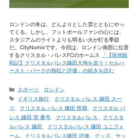
ロンドンの冬は、どんよりとした雲とともにやっ
てくる。しかし、フットボールファンの心には、
スタジアムのライトよりも明るい火が灯る季節
だ。CityNomixです。今回は、ロンドン南部に位置
するクリスタル・パレスFCのホームス
「【現地観
戦記】クリスタルパレス鎌田大地を追う！セルハ
ースト・パークの熱狂と評価」の続きを読む
カ
スポーツ
、
ロンドン
テ
タ
イギリス旅行
、
クリスタル パレス 鎌田 スー
ゴ
グ
ツ
、
クリスタル パレス 鎌田 怪我
、
クリスタル パ
リ
レス 鎌田 背 番号
、
クリスタルパレス
、
クリスタ
ー
ルパレス 鎌田
、
クリスタルパレス 鎌田 ユニフォ
ーム
、
クリスタルパレス鎌田 評価
、
グッズ
、
サッ