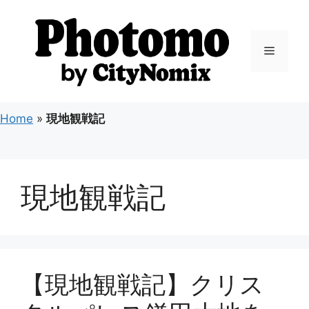
コ
ン
テ
メ
ン
ツ
ニ
へ
ス
Home
»
現地観戦記
キ
ュ
ッ
プ
ー
現地観戦記
【現地観戦記】クリス