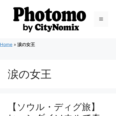
コ
ン
テ
メ
ン
ツ
ニ
へ
ス
Home
»
涙の女王
キ
ュ
ッ
プ
ー
涙の女王
【ソウル・ディグ旅】