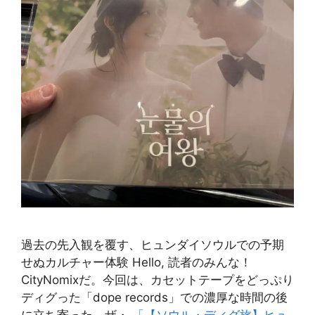
過去の先入観を覆す、ヒュンダイソウルでの予期
せぬカルチャー体験 Hello, 読者のみんな！
CityNomixだ。今回は、カセットテープをどっぷり
ディグった「dope records」での濃厚な時間の後
に立ち寄った、ザ・
「【ソウル・ディグ旅】ヒュ