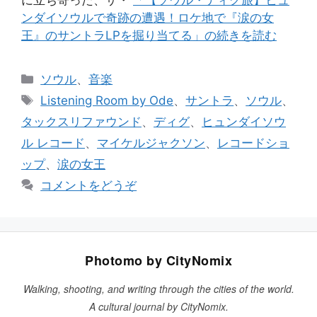
ンダイソウルで奇跡の遭遇！ロケ地で『涙の女
王』のサントラLPを掘り当てる」の続きを読む
カ
ソウル
、
音楽
テ
タ
Listening Room by Ode
、
サントラ
、
ソウル
、
ゴ
グ
タックスリファウンド
、
ディグ
、
ヒュンダイソウ
リ
ル レコード
、
マイケルジャクソン
、
レコードショ
ー
ップ
、
涙の女王
コメントをどうぞ
Photomo by CityNomix
Walking, shooting, and writing through the cities of the world.
A cultural journal by CityNomix.