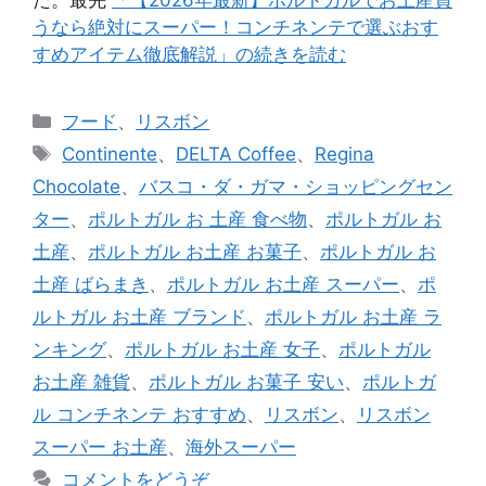
うなら絶対にスーパー！コンチネンテで選ぶおす
すめアイテム徹底解説」の続きを読む
カ
フード
、
リスボン
テ
タ
Continente
、
DELTA Coffee
、
Regina
ゴ
グ
Chocolate
、
バスコ・ダ・ガマ・ショッピングセン
リ
ター
、
ポルトガル お 土産 食べ物
、
ポルトガル お
ー
土産
、
ポルトガル お土産 お菓子
、
ポルトガル お
土産 ばらまき
、
ポルトガル お土産 スーパー
、
ポ
ルトガル お土産 ブランド
、
ポルトガル お土産 ラ
ンキング
、
ポルトガル お土産 女子
、
ポルトガル
お土産 雑貨
、
ポルトガル お菓子 安い
、
ポルトガ
ル コンチネンテ おすすめ
、
リスボン
、
リスボン
スーパー お土産
、
海外スーパー
コメントをどうぞ