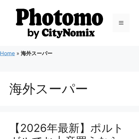
コ
ン
テ
メ
ン
ツ
ニ
へ
ス
Home
»
海外スーパー
キ
ュ
ッ
プ
ー
海外スーパー
【2026年最新】ポルト