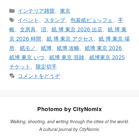
カ
インテリア雑貨
、
東京
テ
タ
イベント
、
スタンプ
、
包装紙ビュッフェ
、
手
ゴ
グ
帳
、
文房具
、
沼
、
紙 博 東京 2026 出店
、
紙 博 東
リ
京 2026 時間
、
紙 博 東京 アクセス
、
紙 博 東京 場
ー
所
、
紙モノ
、
紙博
、
紙博 攻略
、
紙博 東京 2026
、
紙博 東京 いつ
、
紙博 東京 混雑
、
紙博東京 2025
チケット
、
限定切手
コメントをどうぞ
Photomo by CityNomix
Walking, shooting, and writing through the cities of the world.
A cultural journal by CityNomix.