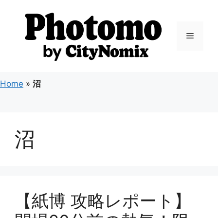
コ
ン
テ
メ
ン
ツ
ニ
へ
ス
Home
»
沼
キ
ュ
ッ
プ
ー
沼
【紙博 攻略レポート】