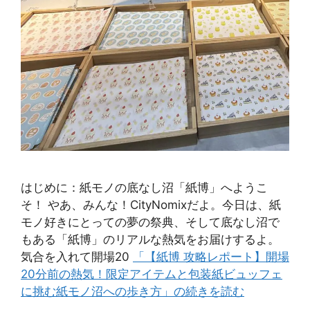
はじめに：紙モノの底なし沼「紙博」へようこ
そ！ やあ、みんな！CityNomixだよ。今日は、紙
モノ好きにとっての夢の祭典、そして底なし沼で
もある「紙博」のリアルな熱気をお届けするよ。
気合を入れて開場20
「【紙博 攻略レポート】開場
20分前の熱気！限定アイテムと包装紙ビュッフェ
に挑む紙モノ沼への歩き方」の続きを読む