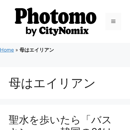
コ
ン
テ
メ
ン
ツ
ニ
へ
ス
Home
»
母はエイリアン
キ
ュ
ッ
プ
ー
母はエイリアン
聖水を歩いたら「バス