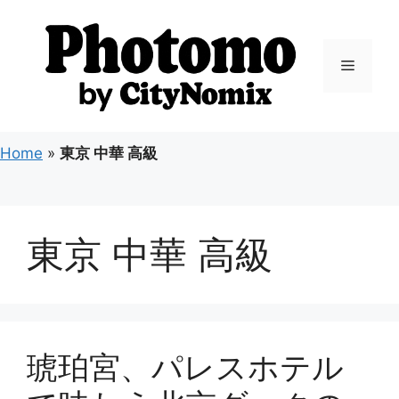
コ
ン
テ
メ
ン
ツ
ニ
へ
ス
Home
»
東京 中華 高級
キ
ュ
ッ
プ
ー
東京 中華 高級
琥珀宮、パレスホテル