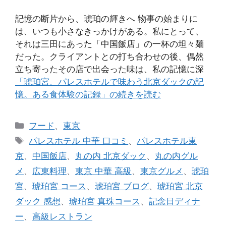
記憶の断片から、琥珀の輝きへ 物事の始まりに
は、いつも小さなきっかけがある。私にとって、
それは三田にあった「中国飯店」の一杯の坦々麺
だった。クライアントとの打ち合わせの後、偶然
立ち寄ったその店で出会った味は、私の記憶に深
「琥珀宮、パレスホテルで味わう北京ダックの記
憶。ある食体験の記録」の続きを読む
カ
フード
、
東京
テ
タ
パレスホテル 中華 口コミ
、
パレスホテル東
ゴ
グ
京
、
中国飯店
、
丸の内 北京ダック
、
丸の内グル
リ
メ
、
広東料理
、
東京 中華 高級
、
東京グルメ
、
琥珀
ー
宮
、
琥珀宮 コース
、
琥珀宮 ブログ
、
琥珀宮 北京
ダック 感想
、
琥珀宮 真珠コース
、
記念日ディナ
ー
、
高級レストラン