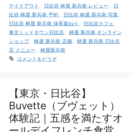
ゴ
グ
テイクアウト
、
日比谷 林屋 新兵衛 レビュー
、
日
リ
比谷 林屋 新兵衛 予約
、
日比谷 林屋 新兵衛 写真
、
ー
日比谷 林屋 新兵衛 抹茶葛ねり
、
日比谷カフェ
、
東京ミッドタウン日比谷
、
林屋 新兵衛 オンライン
ショップ
、
林屋 新兵衛 店舗
、
林屋 新兵衛 日比谷
店 メニュー
、
林屋新兵衛
コメントをどうぞ
【東京・日比谷】
Buvette（ブヴェット）
体験記｜五感を満たすオ
ールデイフレンチ食堂