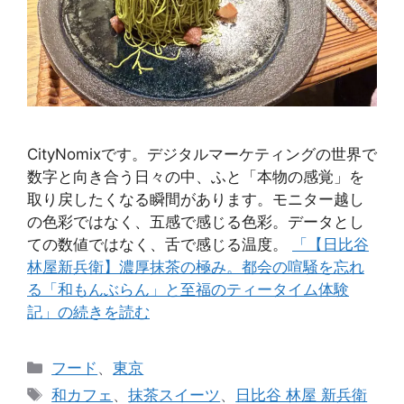
CityNomixです。デジタルマーケティングの世界で
数字と向き合う日々の中、ふと「本物の感覚」を
取り戻したくなる瞬間があります。モニター越し
の色彩ではなく、五感で感じる色彩。データとし
ての数値ではなく、舌で感じる温度。
「【日比谷
林屋新兵衛】濃厚抹茶の極み。都会の喧騒を忘れ
る「和もんぶらん」と至福のティータイム体験
記」の続きを読む
カ
フード
、
東京
テ
タ
和カフェ
、
抹茶スイーツ
、
日比谷 林屋 新兵衛