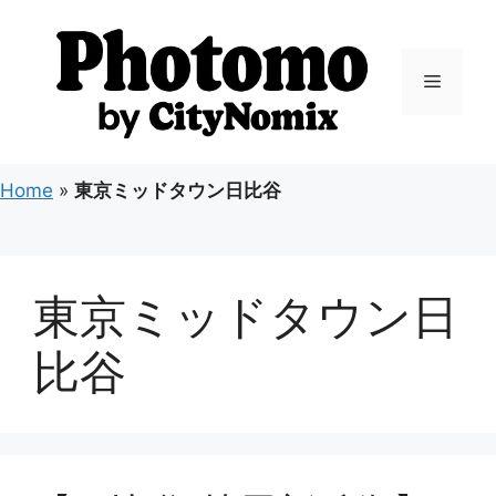
コ
ン
テ
メ
ン
ツ
ニ
へ
ス
Home
»
東京ミッドタウン日比谷
キ
ュ
ッ
プ
ー
東京ミッドタウン日
比谷