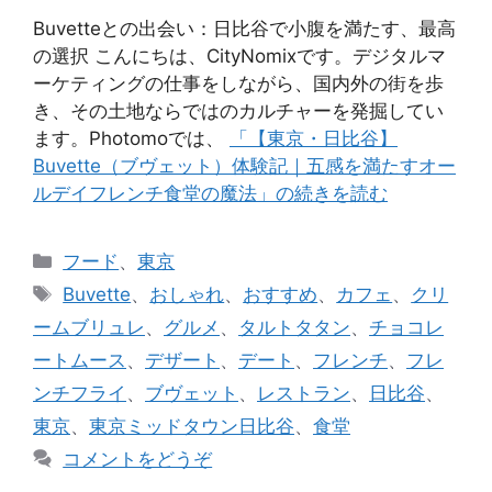
Buvetteとの出会い：日比谷で小腹を満たす、最高
の選択 こんにちは、CityNomixです。デジタルマ
ーケティングの仕事をしながら、国内外の街を歩
き、その土地ならではのカルチャーを発掘してい
ます。Photomoでは、
「【東京・日比谷】
Buvette（ブヴェット）体験記｜五感を満たすオー
ルデイフレンチ食堂の魔法」の続きを読む
カ
フード
、
東京
テ
タ
Buvette
、
おしゃれ
、
おすすめ
、
カフェ
、
クリ
ゴ
グ
ームブリュレ
、
グルメ
、
タルトタタン
、
チョコレ
リ
ートムース
、
デザート
、
デート
、
フレンチ
、
フレ
ー
ンチフライ
、
ブヴェット
、
レストラン
、
日比谷
、
東京
、
東京ミッドタウン日比谷
、
食堂
コメントをどうぞ