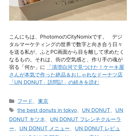
こんにちは、PhotomoのCityNomixです。 デジ
タルマーケティングの世界で数字と向き合う日々
を送る私が、ふとPC画面から目を離して求めたく
なるもの。それは、街の空気感と、作り手の魂が
宿る「何か」に
「清澄白河で見つけた！ケーキ屋
さんが本気で作った絶品＆おしゃれなドーナツ店
「UN DONUT」訪問記」の続きを読む
カ
フード
、
東京
テ
タ
the best donuts in tokyo
、
UN DONUT
、
UN
ゴ
グ
DONUT キツネ
、
UN DONUT フレンチクルーラ
リ
ー
、
UN DONUT メニュー
、
UN DONUT レビュ
ー