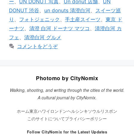
ー
、
UN DONUT 写真
、
Un donut 店舗
、
UN
DONUT 渋谷
、
un donuts 清澄白河
、
スイーツ巡
り
、
フォトジェニック
、
手土産スイーツ
、
東京 ド
ーナツ
、
清澄 白河 ドーナツ マツコ
、
清澄白河 カ
フェ
、
清澄白河 グルメ
コメントをどうぞ
Photomo by CityNomix
Walking, shooting, and writing through the cities of the world.
A cultural journal by CityNomix.
ホーム
東京
ハワイ
ロンドン
ヘルシンキ
ソウル
リスボン
このサイトについて
プライバシーポリシー
Follow CityNomix for the Latest Updates