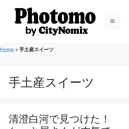
コ
ン
テ
メ
ン
ツ
ニ
へ
ス
Home
»
手土産スイーツ
キ
ュ
ッ
プ
ー
手土産スイーツ
清澄白河で見つけた！