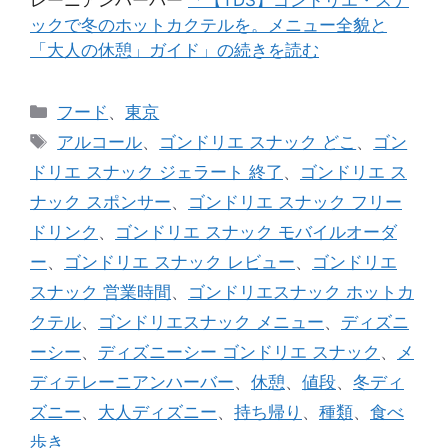
ックで冬のホットカクテルを。メニュー全貌と
「大人の休憩」ガイド」の続きを読む
カ
フード
、
東京
テ
タ
アルコール
、
ゴンドリエ スナック どこ
、
ゴン
ゴ
グ
ドリエ スナック ジェラート 終了
、
ゴンドリエ ス
リ
ナック スポンサー
、
ゴンドリエ スナック フリー
ー
ドリンク
、
ゴンドリエ スナック モバイルオーダ
ー
、
ゴンドリエ スナック レビュー
、
ゴンドリエ
スナック 営業時間
、
ゴンドリエスナック ホットカ
クテル
、
ゴンドリエスナック メニュー
、
ディズニ
ーシー
、
ディズニーシー ゴンドリエ スナック
、
メ
ディテレーニアンハーバー
、
休憩
、
値段
、
冬ディ
ズニー
、
大人ディズニー
、
持ち帰り
、
種類
、
食べ
歩き