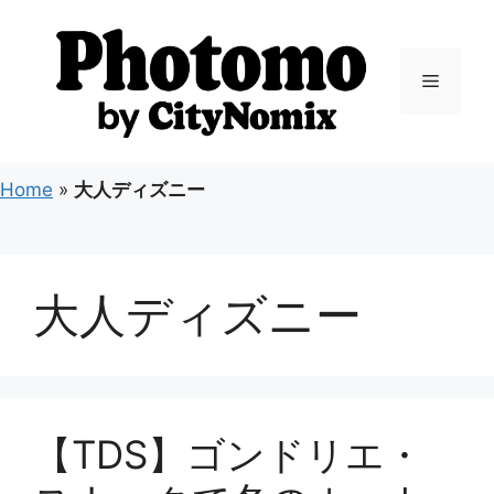
コ
ン
テ
メ
ン
ツ
ニ
へ
ス
Home
»
大人ディズニー
キ
ュ
ッ
プ
ー
大人ディズニー
【TDS】ゴンドリエ・